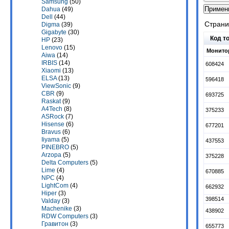
Samsung
(50)
Dahua
(49)
Dell
(44)
Стран
Digma
(39)
Gigabyte
(30)
Код т
HP
(23)
Lenovo
(15)
Монито
Aiwa
(14)
IRBIS
(14)
608424
Xiaomi
(13)
ELSA
(13)
596418
ViewSonic
(9)
CBR
(9)
693725
Raskat
(9)
A4Tech
(8)
375233
ASRock
(7)
Hisense
(6)
677201
Bravus
(6)
Iiyama
(5)
437553
PINEBRO
(5)
Arzopa
(5)
375228
Delta Computers
(5)
Lime
(4)
670885
NPC
(4)
LightCom
(4)
662932
Hiper
(3)
398514
Valday
(3)
Machenike
(3)
438902
RDW Computers
(3)
Гравитон
(3)
655773