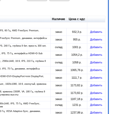
Наличие
Цена с ндс
 IPS, 60 Гц, AMD FreeSync Premium,
заказ
932,3 р.
Добавить
D FreeSync Premium, динамики, интерфейсы
заказ
955 р.
Добавить
PS, 240 Гц, глубина 8 бит, яркость 300 нит,
склад
1001 р.
Добавить
0, IPS, 75 Гц, интерфейсы HDMI+D-Sub
заказ
1054,2 р.
Добавить
;, 2560x1440, 16:9, IPS, 210 Гц, глубина 8
склад
1058 р.
Добавить
0, IPS, 75 Гц, динамики, интерфейсы
заказ
1065,76 р.
Добавить
 HDMI+DVI+DisplayPort+mini DisplayPort,
заказ
1111,7 р.
Добавить
uot;, 1920x1080, 16:9, изогнутый, кривизна
заказ
1173,82 р.
Добавить
й, кривизна 1500R, VA, 180 Гц, глубина 8
заказ
1173,82 р.
Добавить
гулировка высоты
заказ
1187,18 р.
Добавить
560x1440, IPS, 75 Гц, AMD FreeSync,
склад
1231 р.
Добавить
жим
60 Гц, VESA Adaptive-Sync, динамики,
заказ
1237,86 р.
Добавить