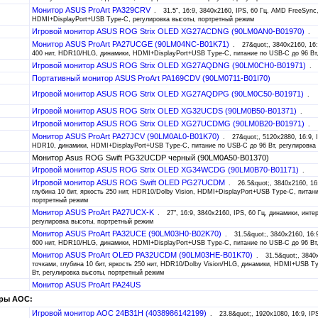
Монитор ASUS ProArt PA329CRV
31.5", 16:9, 3840x2160, IPS, 60 Гц, AMD FreeSyn
HDMI+DisplayPort+USB Type-C, регулировка высоты, портретный режим
Игровой монитор ASUS ROG Strix OLED XG27ACDNG (90LM0AN0-B01970)
Монитор ASUS ProArt PA27UCGE (90LM04NC-B01K71)
27&quot;, 3840x2160, 16:
400 нит, HDR10/HLG, динамики, HDMI+DisplayPort+USB Type-C, питание по USB-C до 96 Вт,
Игровой монитор ASUS ROG Strix OLED XG27AQDNG (90LM0CH0-B01971)
Портативный монитор ASUS ProArt PA169CDV (90LM0711-B01I70)
Игровой монитор ASUS ROG Strix OLED XG27AQDPG (90LM0C50-B01971)
Игровой монитор ASUS ROG Strix OLED XG32UCDS (90LM0B50-B01371)
Игровой монитор ASUS ROG Strix OLED XG27UCDMG (90LM0B20-B01971)
Монитор ASUS ProArt PA27JCV (90LM0AL0-B01K70)
27&quot;, 5120x2880, 16:9, I
HDR10, динамики, HDMI+DisplayPort+USB Type-C, питание по USB-C до 96 Вт, регулировка
Монитор Asus ROG Swift PG32UCDP черный (90LM0A50-B01370)
Игровой монитор ASUS ROG Strix OLED XG34WCDG (90LM0B70-B01171)
Игровой монитор ASUS ROG Swift OLED PG27UCDM
26.5&quot;, 3840x2160, 16
глубина 10 бит, яркость 250 нит, HDR10/Dolby Vision, HDMI+DisplayPort+USB Type-C, питан
портретный режим
Монитор ASUS ProArt PA27UCX-K
27", 16:9, 3840x2160, IPS, 60 Гц, динамики, ин
регулировка высоты, портретный режим
Монитор ASUS ProArt PA32UCE (90LM03H0-B02K70)
31.5&quot;, 3840x2160, 16:
600 нит, HDR10/HLG, динамики, HDMI+DisplayPort+USB Type-C, питание по USB-C до 96 Вт,
Монитор ASUS ProArt OLED PA32UCDM (90LM03HE-B01K70)
31.5&quot;, 3840
точками, глубина 10 бит, яркость 250 нит, HDR10/Dolby Vision/HLG, динамики, HDMI+USB Ty
Вт, регулировка высоты, портретный режим
Монитор ASUS ProArt PA24US
ры AOC:
Игровой монитор AOC 24B31H (4038986142199)
23.8&quot;, 1920x1080, 16:9, IPS