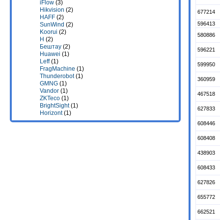
iFlow
(3)
Hikvision
(2)
677214
HAFF
(2)
596413
SunWind
(2)
Koorui
(2)
580886
H
(2)
Бештау
(2)
596221
Huawei
(1)
Leff
(1)
599950
FragMachine
(1)
Thunderobot
(1)
360959
GMNG
(1)
Vandor
(1)
467518
ZKTeco
(1)
BrightSight
(1)
627833
Horizont
(1)
608446
608408
438903
608433
627826
655772
662521