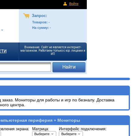
Войти
Запрос:
Товаров:
-
На сумму:
-
Внимание. Сайт не является интернет-
сти
магазином. Работаем только с юр. лицами и
ИП
заказ. Мониторы для работы и игр по безналу. Доставка
ного центра.
омпьютерная периферия » Мониторы
овления экрана:
Матрица:
Интерфейс подключения:
Выберите
Выберите