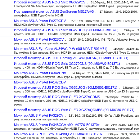
Игровой монитор ASUS ROG Strix XG32WCS
31.5&quot;, 16:9, 2560x1440, VA, и
FreeSync/VESA Adaptive-Sync, интерфейсы HDMI+DisplayPort+USB Type-C, регулировка вы
Портативный монитор ASUS ZenScreen MB17AHG
17.3&quot;, 16:9, 1920x1080
интерфейсы USB Type-C+mini HDMI
Монитор ASUS ProArt PA279CRV
27", 16:9, 3840x2160, IPS, 60 Гц, AMD FreeSync,
HDMI+DisplayPort+USB Type-C, регулировка высоты, портретный режим
Игровой монитор ASUS ROG Strix XG27UCG (90LM0AG1-B01370)
27&quot;, 3
яркость 350 нит, HDR10, HDMI+DisplayPort+USB Type-C, питание по USB-C до 15 Вт, регул
Монитор ASUS ProArt PA328QV
31.5", 16:9, 2560x1440, IPS, 75 Гц, Adaptive-Sync,
регулировка высоты, портретный режим
Монитор ASUS Eye Care VU34WCIP-W (90LM0AIT-B01M71)
34&quot;, 3440x144
Гц, глубина 8 бит, яркость 300 нит, HDR10, динамики, HDMI+DisplayPort+USB Type-C, питан
Игровой монитор ASUS TUF Gaming VG34WQML5A (90LM0BP1-B01E71)
Игровой монитор ASUS ROG Strix XG279CNS (90LM0AW0-B01371)
27&quot;, 
яркость 400 нит, HDMI+DisplayPort+USB Type-C, питание по USB-C до 7.5 Вт, регулировка 
Монитор ASUS ProArt PA34VCNV
34.1&quot;, 21:9, 3440x1440, IPS, изогнутый (380
интерфейсы HDMI+DisplayPort+USB Type-C, регулировка высоты
Монитор ASUS ProArt PA147CDV
Игровой монитор ASUS ROG Strix XG32UCG (90LM0B01-B01171)
32&quot;, 38
яркость 350 нит, HDR10, HDMI+DisplayPort+USB Type-C, питание по USB-C до 15 Вт, регул
Игровой монитор ASUS ROG Strix OLED XG27ACDMS
26.5&quot;, 2560x1440, 1
глубина 10 бит, яркость 250 нит, HDR10, HDMI+DisplayPort+USB Type-C, питание по USB-C 
режим
Игровой монитор ASUS ROG Strix OLED XG27AQDMES (90LM0C80-B01171)
Монитор ASUS ProArt PA329CV
32", 16:9, 3840x2160, IPS, 60 Гц, AMD FreeSync, д
регулировка высоты, портретный режим
Монитор ASUS ProArt PA348CGV <90LM07Z0-B01370>
34", 21:9, 3440x1440, IP
динамики, интерфейсы HDMI+DisplayPort+USB Type-C, регулировка высоты, портретный ре
Монитор ASUS ROG Strix XG49VQ <90LM04H0-B01170>
49&quot;, 32:9, 3840x1
FreeSync Premium Pro, динамики, интерфейсы HDMI+DisplayPort, регулировка высоты