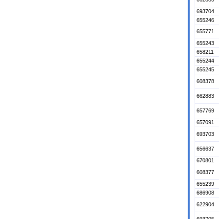
693704
655246
655771
655243
658211
655244
655245
608378
662883
657769
657091
693703
656637
670801
608377
655239
686908
622904
693705