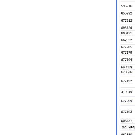
596216
655992
677212
693726
608421
662522
677205
677178
677194
640659
670886
677192
419919
677209
677193
608437
Монито
662880