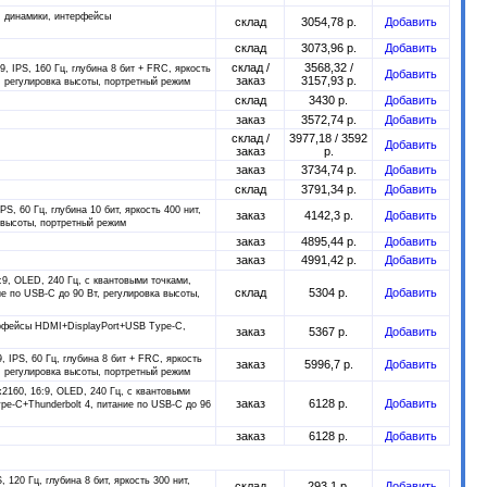
c, динамики, интерфейсы
склад
3054,78 р.
Добавить
склад
3073,96 р.
Добавить
склад /
3568,32 /
9, IPS, 160 Гц, глубина 8 бит + FRC, яркость
Добавить
заказ
3157,93 р.
 регулировка высоты, портретный режим
склад
3430 р.
Добавить
заказ
3572,74 р.
Добавить
склад /
3977,18 / 3592
Добавить
заказ
р.
заказ
3734,74 р.
Добавить
склад
3791,34 р.
Добавить
PS, 60 Гц, глубина 10 бит, яркость 400 нит,
заказ
4142,3 р.
Добавить
 высоты, портретный режим
заказ
4895,44 р.
Добавить
заказ
4991,42 р.
Добавить
:9, OLED, 240 Гц, c квантовыми точками,
склад
5304 р.
Добавить
ие по USB-C до 90 Вт, регулировка высоты,
терфейсы HDMI+DisplayPort+USB Type-C,
заказ
5367 р.
Добавить
9, IPS, 60 Гц, глубина 8 бит + FRC, яркость
заказ
5996,7 р.
Добавить
 регулировка высоты, портретный режим
x2160, 16:9, OLED, 240 Гц, c квантовыми
заказ
6128 р.
Добавить
pe-C+Thunderbolt 4, питание по USB-C до 96
заказ
6128 р.
Добавить
, 120 Гц, глубина 8 бит, яркость 300 нит,
склад
293,1 р.
Добавить