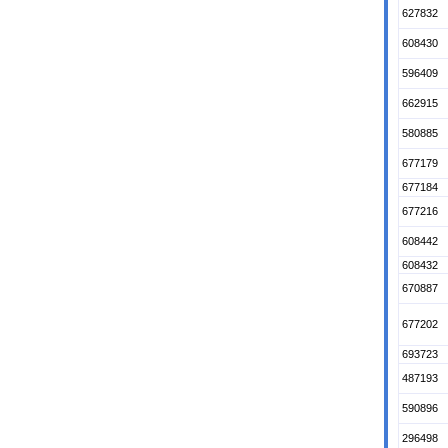
627832
608430
596409
662915
580885
677179
677184
677216
608442
608432
670887
677202
693723
487193
590896
296498