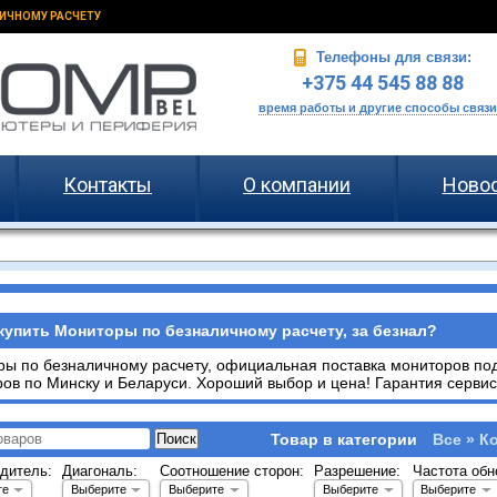
ИЧНОМУ РАСЧЕТУ
Телефоны для связи:
+375 44 545 88 88
время работы и другие способы связи
Контакты
О компании
Ново
купить Мониторы по безналичному расчету, за безнал?
ы по безналичному расчету, официальная поставка мониторов под 
ов по Минску и Беларуси. Хороший выбор и цена! Гарантия сервис
Товар в категории
Все » К
дитель:
Диагональ:
Соотношение сторон:
Разрешение:
Частота обн
те
Выберите
Выберите
Выберите
Выберите