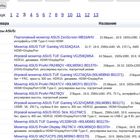
ица:
1
2
3
4
5
6
7
8
9
10
11
12
13
овара
Название
ры ASUS:
Портативный монитор ASUS ZenScreen MB16AHV
15.6&quot;, 16:9, 1920x1080,
интерфейсы USB Type-C+mini HDMI
Монитор ASUS TUF Gaming VG32AQA1A
31.5", 16:9, 2560x1440, VA, 170 Гц, AM
HDMI+DisplayPort
Игровой монитор ASUS TUF Gaming VG259QM5A
24.5&quot;, 1920x1080, 16:9, I
HDR10, динамики, HDMI+DisplayPort
Монитор ASUS ProArt PA248QV <90LM05K1-B01370>
24&quot;, 16:10, 1920x120
(VGA)+DisplayPort, регулировка высоты, портретный режим
Игровой монитор ASUS TUF Gaming VG27AQ5A (90LM0BN0-B01371)
27&quot
бит + FRC, яркость 300 нит, HDR10, динамики, HDMI+DisplayPort
Монитор ASUS ProArt PA247CV <90LM03Y1-B01370>
23.8&quot;, 16:9, 1920x108
HDMI+DisplayPort+USB Type-C, регулировка высоты, портретный режим
Монитор ASUS ProArt PA278QV
27&quot;, 16:9, 2560x1440, IPS, 75 Гц, интерфейсы
регулировка высоты, портретный режим
Игровой монитор ASUS TUF Gaming VG32VQM5B (90LM0BI1-B01171)
31.5&q
1500R, VA, 250 Гц, глубина 8 бит, яркость 300 нит, HDR10, динамики, HDMI+DisplayPort
Игровой монитор ASUS ROG Strix XG27WCS
27&quot;, 2560x1440, 16:9, изогнуты
бит, яркость 400 нит, HDR10, HDMI+DisplayPort+USB Type-C, питание по USB-C до 8 Вт, ре
Монитор ASUS TUF Gaming VG328H1B <90LM0681-B01170>
Монитор ASUS ProArt Display PA278CV <90LM06Q0-B01370>
27&quot;, 16:9, 2
динамики, интерфейсы HDMI+DisplayPort+USB Type-C, регулировка высоты, портретный ре
Монитор ASUS VA27UCPS (90LM09WJ-B03170)
27&quot;, 16:9, 3840x2160, IPS, 