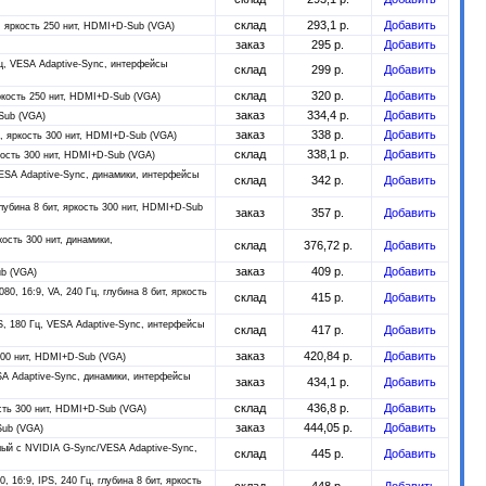
склад
293,1 р.
Добавить
ц, яркость 250 нит, HDMI+D-Sub (VGA)
заказ
295 р.
Добавить
Гц, VESA Adaptive-Sync, интерфейсы
склад
299 р.
Добавить
склад
320 р.
Добавить
яркость 250 нит, HDMI+D-Sub (VGA)
заказ
334,4 р.
Добавить
-Sub (VGA)
заказ
338 р.
Добавить
RC, яркость 300 нит, HDMI+D-Sub (VGA)
склад
338,1 р.
Добавить
ркость 300 нит, HDMI+D-Sub (VGA)
 VESA Adaptive-Sync, динамики, интерфейсы
склад
342 р.
Добавить
глубина 8 бит, яркость 300 нит, HDMI+D-Sub
заказ
357 р.
Добавить
кость 300 нит, динамики,
склад
376,72 р.
Добавить
заказ
409 р.
Добавить
ub (VGA)
80, 16:9, VA, 240 Гц, глубина 8 бит, яркость
склад
415 р.
Добавить
PS, 180 Гц, VESA Adaptive-Sync, интерфейсы
склад
417 р.
Добавить
заказ
420,84 р.
Добавить
 300 нит, HDMI+D-Sub (VGA)
ESA Adaptive-Sync, динамики, интерфейсы
заказ
434,1 р.
Добавить
склад
436,8 р.
Добавить
ость 300 нит, HDMI+D-Sub (VGA)
заказ
444,05 р.
Добавить
Sub (VGA)
имый с NVIDIA G-Sync/VESA Adaptive-Sync,
склад
445 р.
Добавить
, 16:9, IPS, 240 Гц, глубина 8 бит, яркость
склад
448 р.
Добавить