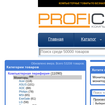
КОМПЬЮТЕРНЫЕ ТОВАРЫ ПО БЕЗНАЛ
Главная
Каталог
Обновлено вчера. Всего 53208 товаров.
Категории товаров
Хотите 
Компьютерная периферия
(11090)
998
Монитор
Мониторы
монитор
Acer
(118)
ASUS
(101)
AOC
(88)
Philips
(78)
MSI
(65)
ExeGate
(61)
Произво
LG
(58)
Выбери