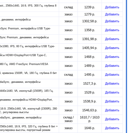
ot;, 2560x1440, 16:9, IPS, 300 Гц, глубина 8
склад
1239 р.
Добавить
заказ
1279 р.
Добавить
nc, динамики, интерфейсы
заказ
1302,58 р.
Добавить
reeSync Premium, интерфейсы USB Type-
заказ
1358 р.
Добавить
eeSync Premium, динамики, интерфейсы
заказ
1391,98 р.
Добавить
20x1080, IPS, 60 Гц, интерфейсы USB Type-
заказ
1405,94 р.
Добавить
рфейсы HDMI+DisplayPort+USB Type-C,
заказ
1468 р.
Добавить
, 380 Гц, AMD FreeSync Premium/VESA
заказ
1489 р.
Добавить
й, кривизна 1500R, VA, 180 Гц, глубина 8 бит
склад
1495 р.
Добавить
ediaSync, динамики, интерфейсы
заказ
1527,3 р.
Добавить
3440x1440, VA, изогнутый (1500R), 165 Гц,
заказ
1528 р.
Добавить
 динамики, интерфейсы HDMI+DisplayPort,
заказ
1538,9 р.
Добавить
 16:9, 2560x1440, VA, изогнутый (1500R), 280
заказ
1546,63 р.
Добавить
, регулировка высоты
склад /
1610,7 / 1610
MediaSync, динамики, интерфейсы
Добавить
заказ
р.
2560x1440, 16:9, IPS, 320 Гц, глубина 8 бит +
заказ
1646 р.
Добавить
регулировка высоты, портретный режим