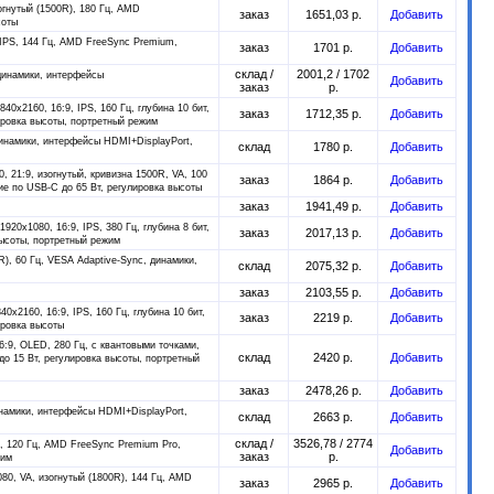
зогнутый (1500R), 180 Гц, AMD
заказ
1651,03 р.
Добавить
соты
, IPS, 144 Гц, AMD FreeSync Premium,
заказ
1701 р.
Добавить
склад /
2001,2 / 1702
 динамики, интерфейсы
Добавить
заказ
р.
840x2160, 16:9, IPS, 160 Гц, глубина 10 бит,
заказ
1712,35 р.
Добавить
ировка высоты, портретный режим
 динамики, интерфейсы HDMI+DisplayPort,
склад
1780 р.
Добавить
0, 21:9, изогнутый, кривизна 1500R, VA, 100
заказ
1864 р.
Добавить
ие по USB-C до 65 Вт, регулировка высоты
заказ
1941,49 р.
Добавить
1920x1080, 16:9, IPS, 380 Гц, глубина 8 бит,
заказ
2017,13 р.
Добавить
высоты, портретный режим
0R), 60 Гц, VESA Adaptive-Sync, динамики,
склад
2075,32 р.
Добавить
заказ
2103,55 р.
Добавить
40x2160, 16:9, IPS, 160 Гц, глубина 10 бит,
заказ
2219 р.
Добавить
ировка высоты
6:9, OLED, 280 Гц, c квантовыми точками,
склад
2420 р.
Добавить
до 15 Вт, регулировка высоты, портретный
заказ
2478,26 р.
Добавить
инамики, интерфейсы HDMI+DisplayPort,
склад
2663 р.
Добавить
склад /
3526,78 / 2774
S, 120 Гц, AMD FreeSync Premium Pro,
Добавить
заказ
р.
жим
080, VA, изогнутый (1800R), 144 Гц, AMD
заказ
2965 р.
Добавить