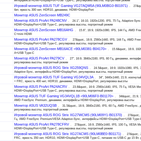
интерфейсы HDMI+DisplayPort+USB Type-C, регулировка высоты, портретный режим
Игровой монитор ASUS TUF Gaming VG27AQM5A (90LM0BG0-B01971)
27&qu
бит, яркость 300 нит, HDR10, динамики, HDMI+DisplayPort
Монитор ASUS ZenScreen MB249C
Монитор ASUS ProArt PA248CNV
24.1", 16:10, 1920x1200, IPS, 75 Гц, Adaptive-Sy
HDMI+DisplayPort+USB Type-C, регулировка высоты, портретный режим
Монитор ASUS ZenScreen MB16AHG
15.6", 16:9, 1920x1080, IPS, 144 Гц, AMD F
C+mini HDMI
Монитор ASUS ProArt PA278CGV
27&quot;, 16:9, 2560x1440, IPS, 144 Гц, AMD Fr
HDMI+DisplayPort+USB Type-C, регулировка высоты, портретный режим
Монитор ASUS ZenScreen MB16ACE <90LM0381-B04170>
15.6&quot;, 16:9, 19
A+USB Type-C
Монитор ASUS ProArt PA279CV
27", 16:9, 3840x2160, IPS, 60 Гц, динамики, инте
регулировка высоты, портретный режим
Игровой монитор ASUS ROG Strix XG259QNS
24.5&quot;, 16:9, 1920x1080, IPS
Adaptive-Sync, интерфейсы HDMI+DisplayPort, регулировка высоты, портретный режим
Игровой монитор ASUS TUF Gaming VG34VQL3A
34", 3440x1440, 21:9, изогнуты
+ FRC, яркость 400 нит, HDR10, динамики, HDMI+DisplayPort, регулировка высоты
Монитор ASUS ProArt PA24ACRV
23.8&quot;, 16:9, 2560x1440, IPS, 75 Гц, VESA M
HDMI+DisplayPort+USB Type-C, регулировка высоты, портретный режим
Монитор ASUS TUF Gaming VG34VQL1B <90LM06F0-B01170>
34&quot;, 21:9, 
AMD FreeSync Premium, динамики, интерфейсы HDMI+DisplayPort, регулировка высоты
Монитор ASUS VA32UQSB
31.5&quot;, 16:9, 3840x2160, IPS, 60 Гц, AMD FreeSync,
регулировка высоты, портретный режим
Игровой монитор ASUS ROG Strix XG27WCMS (90LM09Y1-B01370)
27&quot;,
Гц, AMD FreeSync Premium/VESA Adaptive-Sync, интерфейсы HDMI+DisplayPort+USB Type-C
Монитор ASUS ProArt PA278CFRV
27&quot;, 16:9, 2560x1440, IPS, 100 Гц, VESA 
HDMI+DisplayPort+USB Type-C, регулировка высоты, портретный режим
Игровой монитор ASUS ROG Strix XG27ACMS (90LM0BE0-B01171)
27&quot;, 
FRC, яркость 350 нит, HDR10, HDMI+DisplayPort+USB Type-C, питание по USB-C до 15 Вт, 