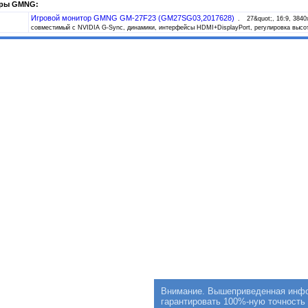
ры GMNG:
Игровой монитор GMNG GM-27F23 (GM27SG03,2017628)
27&quot;, 16:9, 384
совместимый с NVIDIA G-Sync, динамики, интерфейсы HDMI+DisplayPort, регулировка высо
Внимание. Вышеприведенная инфор
гарантировать 100%-ную точность