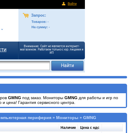
Войти
Запрос:
Товаров:
-
На сумму:
-
Внимание. Сайт не является интернет-
сти
магазином. Работаем только с юр. лицами и
ИП
оров
GMNG
под заказ. Мониторы
GMNG
для работы и игр по
 и цена! Гарантия сервисного центра.
Компьютерная периферия » Мониторы » GMNG
Наличие
Цена с ндс