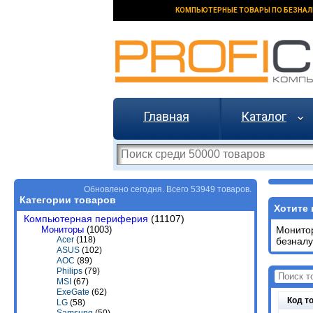
КОМПЬЮТЕРНЫЕ ТОВАРЫ ПО БЕЗНАЛ
Главная
Каталог
Обновлено сегодня. Всего 53949 товаров.
Категории товаров
Хотите 
Компьютерная периферия
(11107)
Мониторы
(1003)
Монит
Acer
(118)
безналу
ASUS
(102)
AOC
(89)
Philips
(79)
MSI
(67)
ExeGate
(62)
Код т
LG
(58)