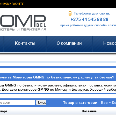
ИЧНОМУ РАСЧЕТУ
Телефоны для связи:
+375 44 545 88 88
время работы и другие способы связи
Контакты
О компании
Ново
купить Мониторы GMNG по безналичному расчету, за безнал?
оры
GMNG
по безналичному расчету, официальная поставка монит
. Доставка мониторов
GMNG
по Минску и Беларуси. Хороший выбор
Товар в категории
Все » 
овара
Название