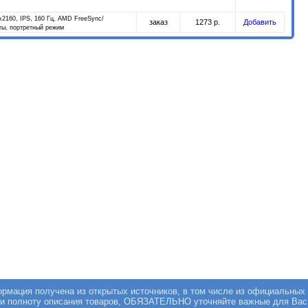
0x2160, IPS, 160 Гц, AMD FreeSync/
заказ
1273 р.
Добавить
ты, портретный режим
мация получена из открытых источников, в том числе из официальных 
 и полноту описания товаров, ОБЯЗАТЕЛЬНО уточняйте важные для Вас