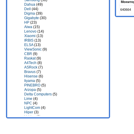
Samsung
(50)
Монито
Dahua
(49)
Dell
(44)
640664
Digma
(39)
Gigabyte
(30)
HP
(23)
Aiwa
(15)
Lenovo
(14)
Xiaomi
(13)
IRBIS
(13)
ELSA
(13)
ViewSonic
(9)
CBR
(9)
Raskat
(9)
A4Tech
(8)
ASRock
(7)
Bravus
(7)
Hisense
(6)
Iiyama
(5)
PINEBRO
(5)
Arzopa
(5)
Delta Computers
(5)
Lime
(4)
NPC
(4)
LightCom
(4)
Hiper
(3)
Valday
(3)
Machenike
(3)
RDW Computers
(3)
Гравитон
(3)