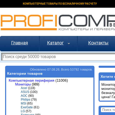
КОМПЬЮТЕРНЫЕ ТОВАРЫ ПО БЕЗНАЛИЧНОМУ РАСЧЕТУ
Главная
Каталог
Контакты
Обновлено 07.08.26. Всего 53792 товаров.
Категории товаров
Хотите 
Компьютерная периферия
(11006)
Мониторы
(989)
Монит
Acer
(118)
монито
ASUS
(100)
безналу
AOC
(90)
цена! Г
Philips
(79)
MSI
(65)
ExeGate
(61)
LG
(57)