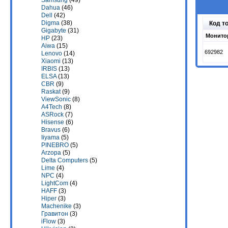
Samsung
(49)
Dahua
(46)
Dell
(42)
Digma
(38)
Код т
Gigabyte
(31)
Монитор
HP
(23)
Aiwa
(15)
692982
Lenovo
(14)
Xiaomi
(13)
IRBIS
(13)
ELSA
(13)
CBR
(9)
Raskat
(9)
ViewSonic
(8)
A4Tech
(8)
ASRock
(7)
Hisense
(6)
Bravus
(6)
Iiyama
(5)
PINEBRO
(5)
Arzopa
(5)
Delta Computers
(5)
Lime
(4)
NPC
(4)
LightCom
(4)
HAFF
(3)
Hiper
(3)
Machenike
(3)
Гравитон
(3)
iFlow
(3)