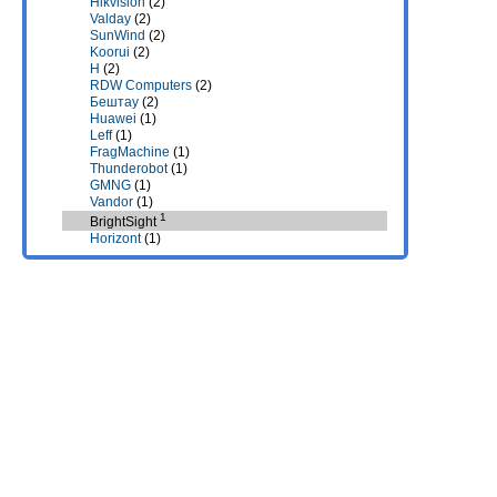
Hikvision
(2)
Valday
(2)
SunWind
(2)
Koorui
(2)
H
(2)
RDW Computers
(2)
Бештау
(2)
Huawei
(1)
Leff
(1)
FragMachine
(1)
Thunderobot
(1)
GMNG
(1)
Vandor
(1)
1
BrightSight
Horizont
(1)