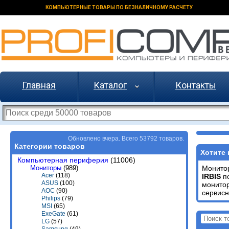
КОМПЬЮТЕРНЫЕ ТОВАРЫ ПО БЕЗНАЛИЧНОМУ РАСЧЕТУ
Главная
Каталог
Контакты
Обновлено вчера. Всего 53792 товаров.
Категории товаров
Хотите 
Компьютерная периферия
(11006)
Мониторы
(989)
Монит
Acer
(118)
IRBIS
по
ASUS
(100)
монито
AOC
(90)
сервисн
Philips
(79)
MSI
(65)
ExeGate
(61)
LG
(57)