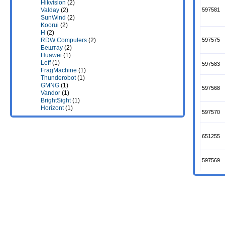
Hikvision
(2)
597581
Valday
(2)
SunWind
(2)
Koorui
(2)
H
(2)
597575
RDW Computers
(2)
Бештау
(2)
Huawei
(1)
Leff
(1)
597583
FragMachine
(1)
Thunderobot
(1)
GMNG
(1)
597568
Vandor
(1)
BrightSight
(1)
Horizont
(1)
597570
651255
597569