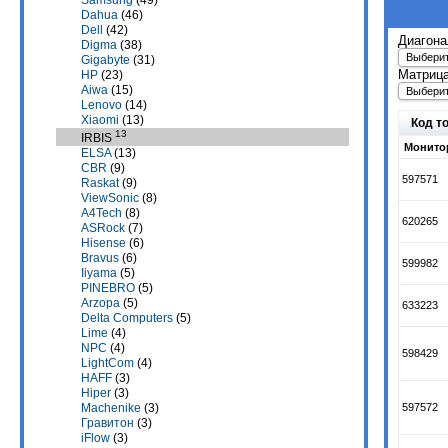
Samsung
(49)
Dahua
(46)
Dell
(42)
Диагона
Digma
(38)
Выбери
Gigabyte
(31)
Матрица
HP
(23)
Aiwa
(15)
Выбери
Lenovo
(14)
Xiaomi
(13)
Код т
13
IRBIS
Монитор
ELSA
(13)
CBR
(9)
597571
Raskat
(9)
ViewSonic
(8)
A4Tech
(8)
620265
ASRock
(7)
Hisense
(6)
Bravus
(6)
599982
Iiyama
(5)
PINEBRO
(5)
Arzopa
(5)
633223
Delta Computers
(5)
Lime
(4)
NPC
(4)
598429
LightCom
(4)
HAFF
(3)
Hiper
(3)
597572
Machenike
(3)
Гравитон
(3)
iFlow
(3)