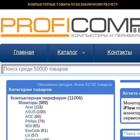
КОМПЬЮТЕРНЫЕ ТОВАРЫ ПО БЕЗНАЛИЧНОМУ РАСЧЕТУ
Главная
Каталог
Контакты
Обновлено сегодня. Всего 53792 товаров.
Категории товаров
Хотите 
Компьютерная периферия
(11006)
Мониторы
(989)
Монит
Acer
(118)
iFlow
по
ASUS
(100)
монито
AOC
(90)
сервисн
Philips
(79)
MSI
(65)
ExeGate
(61)
LG
(57)