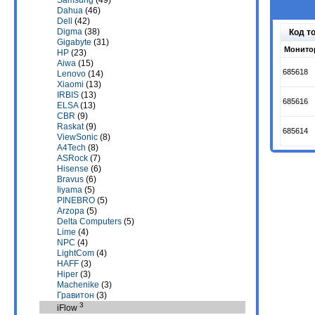
Samsung
(49)
Dahua
(46)
Dell
(42)
Digma
(38)
Код т
Gigabyte
(31)
Монитор
HP
(23)
Aiwa
(15)
685618
Lenovo
(14)
Xiaomi
(13)
IRBIS
(13)
685616
ELSA
(13)
CBR
(9)
Raskat
(9)
685614
ViewSonic
(8)
A4Tech
(8)
ASRock
(7)
Hisense
(6)
Bravus
(6)
Iiyama
(5)
PINEBRO
(5)
Arzopa
(5)
Delta Computers
(5)
Lime
(4)
NPC
(4)
LightCom
(4)
HAFF
(3)
Hiper
(3)
Machenike
(3)
Гравитон
(3)
3
iFlow