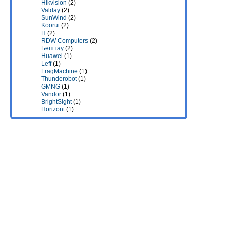
Hikvision
(2)
Valday
(2)
SunWind
(2)
Koorui
(2)
H
(2)
RDW Computers
(2)
Бештау
(2)
Huawei
(1)
Leff
(1)
FragMachine
(1)
Thunderobot
(1)
GMNG
(1)
Vandor
(1)
BrightSight
(1)
Horizont
(1)