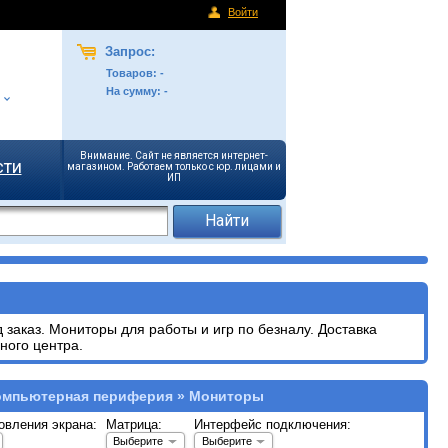
Войти
Запрос:
Товаров:
-
На сумму:
-
Внимание. Сайт не является интернет-
сти
магазином. Работаем только с юр. лицами и
ИП
заказ. Мониторы для работы и игр по безналу. Доставка
ного центра.
омпьютерная периферия » Мониторы
овления экрана:
Матрица:
Интерфейс подключения:
Выберите
Выберите