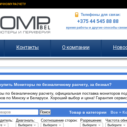
ИЧНОМУ РАСЧЕТУ
Телефоны для связи:
+375 44 545 88 88
время работы и другие способы связи
Контакты
О компании
Ново
купить Мониторы по безналичному расчету, за безнал?
ы по безналичному расчету, официальная поставка мониторов под 
ов по Минску и Беларуси. Хороший выбор и цена! Гарантия сервис
Товар в категории
Все » К
дитель:
Диагональ:
Соотношение сторон:
Разрешение:
Частота обн
те
Выберите
Выберите
Выберите
Выберите