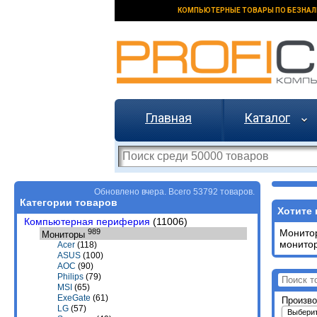
КОМПЬЮТЕРНЫЕ ТОВАРЫ ПО БЕЗНАЛ
Главная
Каталог
Обновлено вчера. Всего 53792 товаров.
Категории товаров
Хотите 
Компьютерная периферия
(11006)
989
Монитор
Мониторы
монитор
Acer
(118)
ASUS
(100)
AOC
(90)
Philips
(79)
MSI
(65)
ExeGate
(61)
Произво
LG
(57)
Выбери