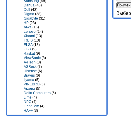
Samsung
(49)
Dahua
(46)
Dell
(42)
Выбери
Digma
(38)
Gigabyte
(31)
HP
(23)
Aiwa
(15)
Lenovo
(14)
Xiaomi
(13)
IRBIS
(13)
ELSA
(13)
CBR
(9)
Raskat
(9)
ViewSonic
(8)
A4Tech
(8)
ASRock
(7)
Hisense
(6)
Bravus
(6)
Iiyama
(5)
PINEBRO
(5)
Arzopa
(5)
Delta Computers
(5)
Lime
(4)
NPC
(4)
LightCom
(4)
HAFF
(3)
Hiper
(3)
Machenike
(3)
Гравитон
(3)
iFlow
(3)