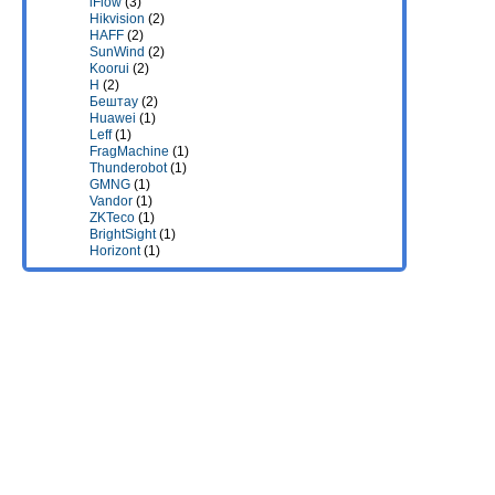
iFlow
(3)
Hikvision
(2)
HAFF
(2)
SunWind
(2)
Koorui
(2)
H
(2)
Бештау
(2)
Huawei
(1)
Leff
(1)
FragMachine
(1)
Thunderobot
(1)
GMNG
(1)
Vandor
(1)
ZKTeco
(1)
BrightSight
(1)
Horizont
(1)