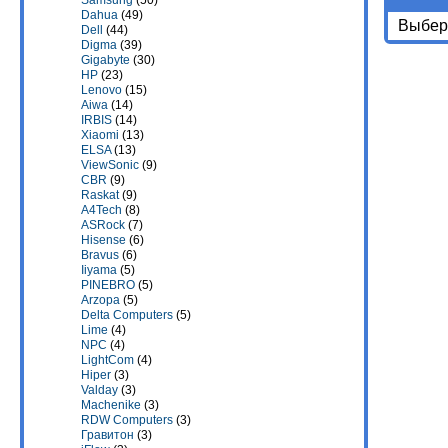
Samsung
(50)
Dahua
(49)
Выбери
Dell
(44)
Digma
(39)
Gigabyte
(30)
HP
(23)
Lenovo
(15)
Aiwa
(14)
IRBIS
(14)
Xiaomi
(13)
ELSA
(13)
ViewSonic
(9)
CBR
(9)
Raskat
(9)
A4Tech
(8)
ASRock
(7)
Hisense
(6)
Bravus
(6)
Iiyama
(5)
PINEBRO
(5)
Arzopa
(5)
Delta Computers
(5)
Lime
(4)
NPC
(4)
LightCom
(4)
Hiper
(3)
Valday
(3)
Machenike
(3)
RDW Computers
(3)
Гравитон
(3)