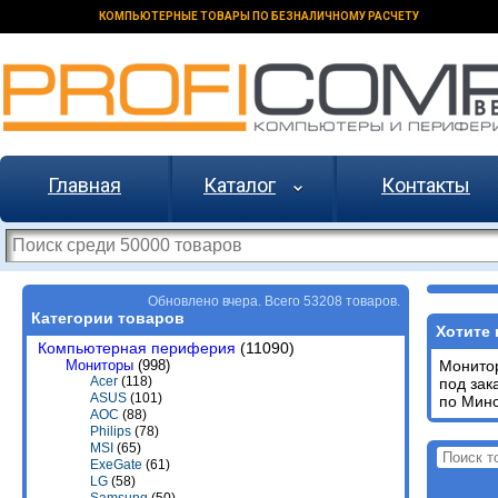
КОМПЬЮТЕРНЫЕ ТОВАРЫ ПО БЕЗНАЛИЧНОМУ РАСЧЕТУ
Главная
Каталог
Контакты
Обновлено вчера. Всего 53208 товаров.
Категории товаров
Хотите 
Компьютерная периферия
(11090)
Мониторы
(998)
Монит
Acer
(118)
под зак
ASUS
(101)
по Минс
AOC
(88)
Philips
(78)
MSI
(65)
ExeGate
(61)
LG
(58)