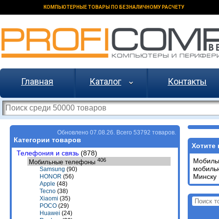
КОМПЬЮТЕРНЫЕ ТОВАРЫ ПО БЕЗНАЛИЧНОМУ РАСЧЕТУ
Главная
Каталог
Контакты
Обновлено 07.08.26. Всего 53792 товаров.
Категории товаров
Хотите 
Телефония и связь
(878)
406
Мобильн
Мобильные телефоны
мобильн
Samsung
(90)
Минску 
HONOR
(56)
Apple
(48)
Tecno
(38)
Xiaomi
(35)
POCO
(29)
Huawei
(24)