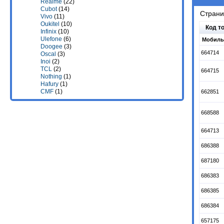
Realme
(22)
Cubot
(14)
Стран
Vivo
(11)
Oukitel
(10)
Код т
Infinix
(10)
Ulefone
(6)
Мобиль
Doogee
(3)
664714
Oscal
(3)
Inoi
(2)
TCL
(2)
664715
Nothing
(1)
Hafury
(1)
CMF
(1)
662851
668588
664713
686388
687180
686383
686385
686384
657175