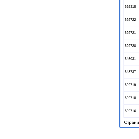
692318
692722
692721
692720
645031
643737
692719
692718
692716
Стран