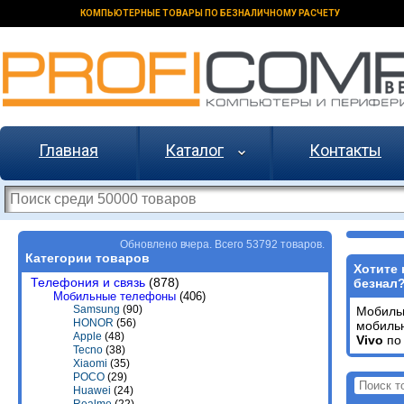
КОМПЬЮТЕРНЫЕ ТОВАРЫ ПО БЕЗНАЛИЧНОМУ РАСЧЕТУ
Главная
Каталог
Контакты
Обновлено вчера. Всего 53792 товаров.
Категории товаров
Хотите 
Телефония и связь
(878)
безнал
Мобильные телефоны
(406)
Samsung
(90)
Мобиль
HONOR
(56)
мобиль
Apple
(48)
Vivo
по 
Tecno
(38)
Xiaomi
(35)
POCO
(29)
Huawei
(24)