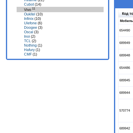
Realme
(22)
Cubot
(14)
11
Vivo
Код т
Oukitel
(10)
Infinix
(10)
Мобиль
Ulefone
(6)
Doogee
(3)
654490
Oscal
(3)
Inoi
(2)
TCL
(2)
689949
Nothing
(1)
Hafury
(1)
CMF
(1)
689948
654486
689945
689944
570774
689942