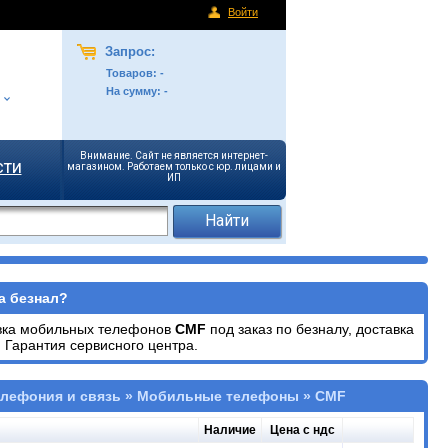
Войти
Запрос:
Товаров:
-
На сумму:
-
Внимание. Сайт не является интернет-
сти
магазином. Работаем только с юр. лицами и
ИП
а безнал?
авка мобильных телефонов
CMF
под заказ по безналу, доставка
 Гарантия сервисного центра.
елефония и связь » Мобильные телефоны » CMF
Наличие
Цена с ндс