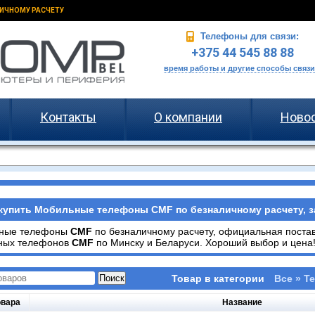
ИЧНОМУ РАСЧЕТУ
Телефоны для связи:
+375 44 545 88 88
время работы и другие способы связи
Контакты
О компании
Ново
купить Мобильные телефоны CMF по безналичному расчету, з
ные телефоны
CMF
по безналичному расчету, официальная пост
ных телефонов
CMF
по Минску и Беларуси. Хороший выбор и цена!
Товар в категории
Все » Т
овара
Название