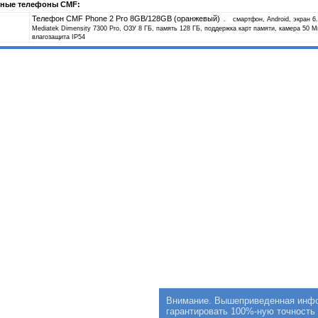
ные телефоны CMF:
Телефон CMF Phone 2 Pro 8GB/128GB (оранжевый)
смартфон, Android, экран 6
Mediatek Dimensity 7300 Pro, ОЗУ 8 ГБ, память 128 ГБ, поддержка карт памяти, камера 50 М
влагозащита IP54
Внимание. Вышеприведенная инфор
гарантировать 100%-ную точность