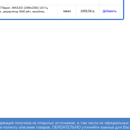
.77&quot; AMOLED (1080x2392) 120 Гц,
заказ
1059,56 р.
Добавить
п, аккумулятор 5000 мАч, моноблок,
мация получена из открытых источников, в том числе из официальных 
 и полноту описания товаров, ОБЯЗАТЕЛЬНО уточняйте важные для Вас