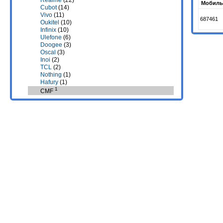
Realme
(22)
Мобиль
Cubot
(14)
Vivo
(11)
687461
Oukitel
(10)
Infinix
(10)
Ulefone
(6)
Doogee
(3)
Oscal
(3)
Inoi
(2)
TCL
(2)
Nothing
(1)
Hafury
(1)
1
CMF