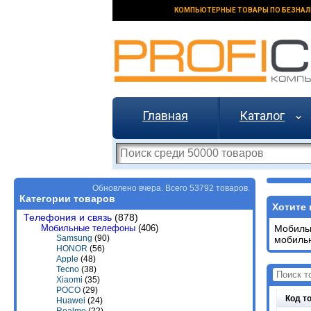
КОМПЬЮТЕРНЫЕ ТОВАРЫ ПО БЕЗНАЛ
Главная
Каталог
Обновлено вчера. Всего 53792 товаров.
Категории товаров
Хотите 
Телефония и связь
(878)
Мобильные телефоны
(406)
Мобиль
Samsung
(90)
мобиль
HONOR
(56)
Apple
(48)
Tecno
(38)
Xiaomi
(35)
POCO
(29)
Код т
Huawei
(24)