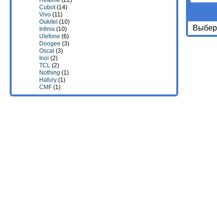
Realme
(22)
Cubot
(14)
Vivo
(11)
Oukitel
(10)
Выбери
Infinix
(10)
Ulefone
(6)
Doogee
(3)
Oscal
(3)
Inoi
(2)
TCL
(2)
Nothing
(1)
Hafury
(1)
CMF
(1)