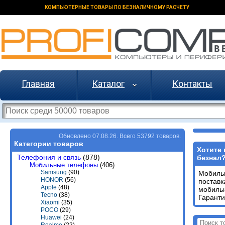
КОМПЬЮТЕРНЫЕ ТОВАРЫ ПО БЕЗНАЛИЧНОМУ РАСЧЕТУ
Главная
Каталог
Контакты
Обновлено 07.08.26. Всего 53792 товаров.
Категории товаров
Хотите 
Телефония и связь
(878)
безнал
Мобильные телефоны
(406)
Samsung
(90)
Мобиль
HONOR
(56)
постав
Apple
(48)
мобиль
Tecno
(38)
Гаранти
Xiaomi
(35)
POCO
(29)
Huawei
(24)