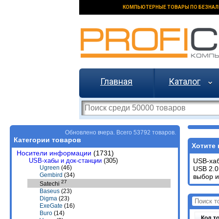
КОМПЬЮТЕРНЫЕ ТОВАРЫ ПО БЕЗНАЛ
Главная
Каталог
Обновлено вчера. Всего 53792 товаров.
Категории товаров
Хотите 
Носители информации
(1731)
USB-хабы и док-станции
(305)
USB-хаб
Ugreen
(46)
USB 2.0
Gembird
(34)
выбор и
27
Satechi
Baseus
(23)
Digma
(23)
ExeGate
(16)
Buro
(14)
Код т