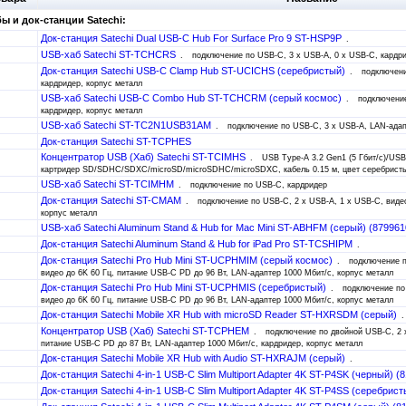
ы и док-станции Satechi:
Док-станция Satechi Dual USB-C Hub For Surface Pro 9 ST-HSP9P
USB-хаб Satechi ST-TCHCRS
подключение по USB-C, 3 x USB-A, 0 x USB-C, кардри
Док-станция Satechi USB-C Clamp Hub ST-UCICHS (серебристый)
подключени
кардридер, корпус металл
USB-хаб Satechi USB-C Combo Hub ST-TCHCRM (серый космос)
подключение
кардридер, корпус металл
USB-хаб Satechi ST-TC2N1USB31AM
подключение по USB-C, 3 x USB-A, LAN-адап
Док-станция Satechi ST-TCPHES
Концентратор USB (Хаб) Satechi ST-TCIMHS
USB Type-A 3.2 Gen1 (5 Гбит/с)/USB
картридер SD/SDHC/SDXC/microSD/microSDHC/microSDXC, кабель 0.15 м, цвет серебрист
USB-хаб Satechi ST-TCIMHM
подключение по USB-C, кардридер
Док-станция Satechi ST-CMAM
подключение по USB-C, 2 x USB-A, 1 x USB-C, видео
корпус металл
USB-хаб Satechi Aluminum Stand & Hub for Mac Mini ST-ABHFM (серый) (87996
Док-станция Satechi Aluminum Stand & Hub for iPad Pro ST-TCSHIPM
Док-станция Satechi Pro Hub Mini ST-UCPHMIM (серый космос)
подключение п
видео до 6K 60 Гц, питание USB-C PD до 96 Вт, LAN-адаптер 1000 Мбит/с, корпус металл
Док-станция Satechi Pro Hub Mini ST-UCPHMIS (серебристый)
подключение по
видео до 6K 60 Гц, питание USB-C PD до 96 Вт, LAN-адаптер 1000 Мбит/с, корпус металл
Док-станция Satechi Mobile XR Hub with microSD Reader ST-HXRSDM (серый)
Концентратор USB (Хаб) Satechi ST-TCPHEM
подключение по двойной USB-C, 2 x
питание USB-C PD до 87 Вт, LAN-адаптер 1000 Мбит/с, кардридер, корпус металл
Док-станция Satechi Mobile XR Hub with Audio ST-HXRAJM (серый)
Док-станция Satechi 4-in-1 USB-C Slim Multiport Adapter 4K ST-P4SK (черный) 
Док-станция Satechi 4-in-1 USB-C Slim Multiport Adapter 4K ST-P4SS (серебри