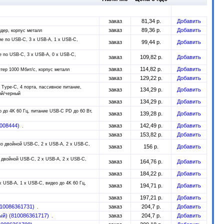
заказ
81,34 р.
Добавить
заказ
89,36 р.
Добавить
дер, корпус металл
е по USB-C, 3 x USB-A, 1 x USB-C,
заказ
99,44 р.
Добавить
 по USB-C, 3 x USB-A, 0 x USB-C,
заказ
109,82 р.
Добавить
заказ
114,82 р.
Добавить
тер 1000 Мбит/с, корпус металл
заказ
129,22 р.
Добавить
 Type-C, 4 порта, пассивное питание,
заказ
134,29 р.
Добавить
ый/черный
заказ
134,29 р.
Добавить
 до 4K 60 Гц, питание USB-C PD до 60 Вт,
заказ
139,28 р.
Добавить
1008444)
заказ
142,49 р.
Добавить
заказ
153,82 р.
Добавить
о двойной USB-C, 2 x USB-A, 2 x USB-C,
заказ
156 р.
Добавить
 двойной USB-C, 2 x USB-A, 2 x USB-C,
заказ
164,76 р.
Добавить
заказ
184,22 р.
Добавить
 USB-A, 1 x USB-C, видео до 4K 60 Гц,
заказ
194,71 р.
Добавить
заказ
197,21 р.
Добавить
(810086361731)
заказ
204,7 р.
Добавить
стый) (810086361717)
заказ
204,7 р.
Добавить