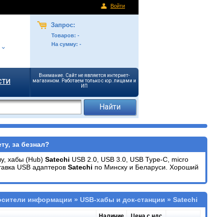
Войти
Запрос:
Товаров:
-
На сумму:
-
Внимание. Сайт не является интернет-
сти
магазином. Работаем только с юр. лицами и
ИП
ту, за безнал?
лу, хабы (Hub)
Satechi
USB 2.0, USB 3.0, USB Type-C, micro
ставка USB адаптеров
Satechi
по Минску и Беларуси. Хороший
осители информации » USB-хабы и док-станции » Satechi
Наличие
Цена с ндс