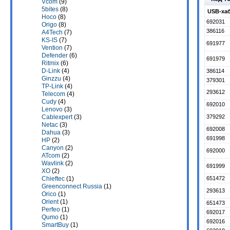
Vcom
(9)
5bites
(8)
USB-хаб
Hoco
(8)
692031
Origo
(8)
386116
A4Tech
(7)
KS-IS
(7)
691977
Vention
(7)
Defender
(6)
691979
Ritmix
(6)
D-Link
(4)
386114
Ginzzu
(4)
379301
TP-Link
(4)
293612
Telecom
(4)
Cudy
(4)
692010
Lenovo
(3)
379292
Cablexpert
(3)
Netac
(3)
692008
Dahua
(3)
691998
HP
(2)
Canyon
(2)
692000
ATcom
(2)
Wavlink
(2)
691999
XO
(2)
651472
Chieftec
(1)
Greenconnect Russia
(1)
293613
Orico
(1)
Orient
(1)
651473
Perfeo
(1)
692017
Qumo
(1)
692016
SmartBuy
(1)