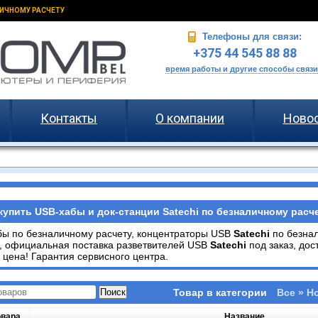
ИЧНОМУ РАСЧЕТУ
Телефоны для связи:
+375 44 545 88 88
время работы и другие способы связи
Контакты
О компании
Ново
купить USB-хабы и док-станции Satechi по безналичному расче
ы по безналичному расчету, концентраторы USB
Satechi
по безна
, официальная поставка разветвителей USB
Satechi
под заказ, до
 цена! Гарантия сервисного центра.
Товар в категории
Все » Н
овара
Название