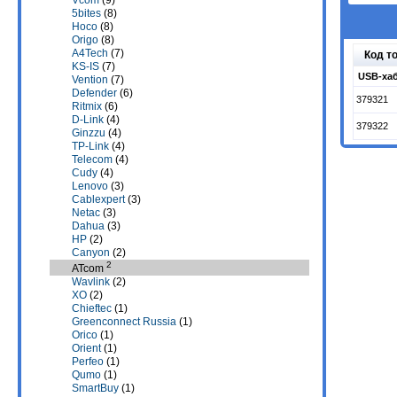
Vcom
(9)
5bites
(8)
Hoco
(8)
Origo
(8)
A4Tech
(7)
Код т
KS-IS
(7)
USB-хаб
Vention
(7)
Defender
(6)
379321
Ritmix
(6)
D-Link
(4)
379322
Ginzzu
(4)
TP-Link
(4)
Telecom
(4)
Cudy
(4)
Lenovo
(3)
Cablexpert
(3)
Netac
(3)
Dahua
(3)
HP
(2)
Canyon
(2)
2
ATcom
Wavlink
(2)
XO
(2)
Chieftec
(1)
Greenconnect Russia
(1)
Orico
(1)
Orient
(1)
Perfeo
(1)
Qumo
(1)
SmartBuy
(1)