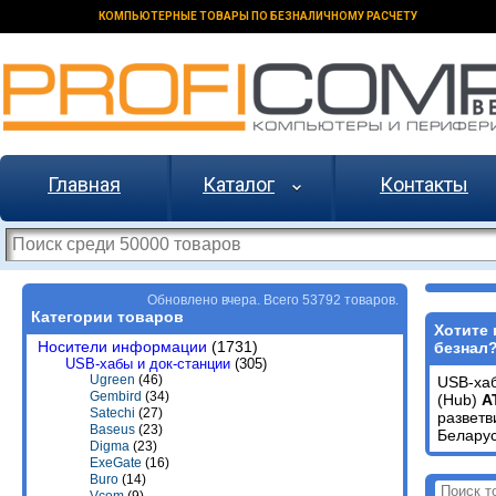
КОМПЬЮТЕРНЫЕ ТОВАРЫ ПО БЕЗНАЛИЧНОМУ РАСЧЕТУ
Главная
Каталог
Контакты
Обновлено вчера. Всего 53792 товаров.
Категории товаров
Хотите 
Носители информации
(1731)
безнал
USB-хабы и док-станции
(305)
Ugreen
(46)
USB-хаб
Gembird
(34)
(Hub)
A
Satechi
(27)
развет
Baseus
(23)
Беларус
Digma
(23)
ExeGate
(16)
Buro
(14)