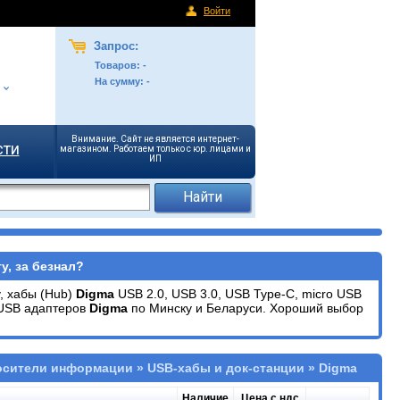
Войти
Запрос:
Товаров:
-
На сумму:
-
Внимание. Сайт не является интернет-
сти
магазином. Работаем только с юр. лицами и
ИП
у, за безнал?
, хабы (Hub)
Digma
USB 2.0, USB 3.0, USB Type-C, micro USB
 USB адаптеров
Digma
по Минску и Беларуси. Хороший выбор
осители информации » USB-хабы и док-станции » Digma
Наличие
Цена с ндс