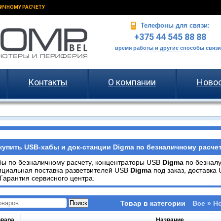
ИЧНОМУ РАСЧЕТУ
Телефоны для связи:
+375 44 545 88 88
время работы и другие способы связи
Контакты
О компании
Ново
купить USB-хабы и док-станции Digma по безналичному расчет
ы по безналичному расчету, концентраторы USB
Digma
по безналу
ициальная поставка разветвителей USB
Digma
под заказ, доставка
 Гарантия сервисного центра.
Товар в категории
Все » Н
овара
Название