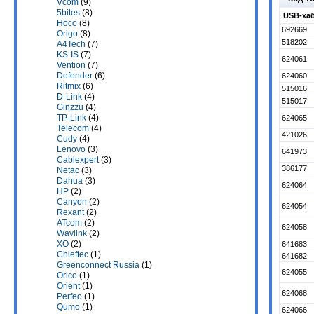
Vcom
(9)
5bites
(8)
USB-хаб
Hoco
(8)
692669
Origo
(8)
518202
A4Tech
(7)
KS-IS
(7)
624061
Vention
(7)
Defender
(6)
624060
Ritmix
(6)
515016
D-Link
(4)
515017
Ginzzu
(4)
TP-Link
(4)
624065
Telecom
(4)
421026
Cudy
(4)
Lenovo
(3)
641973
Cablexpert
(3)
386177
Netac
(3)
Dahua
(3)
624064
HP
(2)
Canyon
(2)
624054
Rexant
(2)
ATcom
(2)
624058
Wavlink
(2)
XO
(2)
641683
Chieftec
(1)
641682
Greenconnect Russia
(1)
624055
Orico
(1)
Orient
(1)
624068
Perfeo
(1)
Qumo
(1)
624066