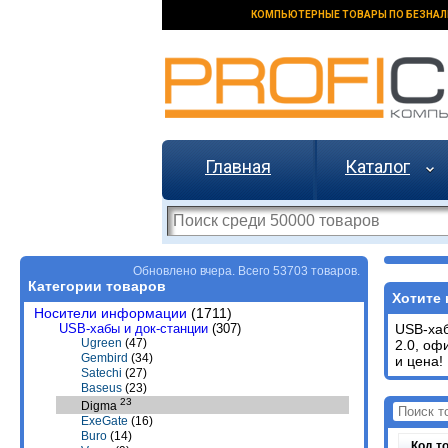
КОМПЬЮТЕРНЫЕ ТОВАРЫ ПО БЕЗНАЛ
Главная
Каталог
Обновлено вчера. Всего 53703 товаров.
Категории товаров
Хотите 
Носители информации
(1711)
USB-хабы и док-станции
(307)
USB-хаб
Ugreen
(47)
2.0, оф
Gembird
(34)
и цена!
Satechi
(27)
Baseus
(23)
23
Digma
ExeGate
(16)
Buro
(14)
Код т