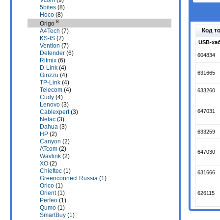
Vcom
(9)
5bites
(8)
Hoco
(8)
8
Origo
Код т
A4Tech
(7)
KS-IS
(7)
USB-хаб
Vention
(7)
Defender
(6)
604834
Ritmix
(6)
D-Link
(4)
631665
Ginzzu
(4)
TP-Link
(4)
Telecom
(4)
633260
Cudy
(4)
Lenovo
(3)
647031
Cablexpert
(3)
Netac
(3)
Dahua
(3)
633259
HP
(2)
Canyon
(2)
ATcom
(2)
647030
Wavlink
(2)
XO
(2)
Chieftec
(1)
631666
Greenconnect Russia
(1)
Orico
(1)
Orient
(1)
626115
Perfeo
(1)
Qumo
(1)
SmartBuy
(1)