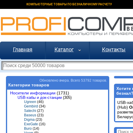
КОМПЬЮТЕРНЫЕ ТОВАРЫ ПО БЕЗНАЛИЧНОМУ РАСЧЕТУ
Главная
Каталог
Контакты
Обновлено вчера. Всего 53792 товаров.
Категории товаров
Хотите 
Носители информации
(1731)
безнал
USB-хабы и док-станции
(305)
Ugreen
(46)
USB-хаб
Gembird
(34)
(Hub)
O
Satechi
(27)
развет
Baseus
(23)
Беларус
Digma
(23)
ExeGate
(16)
Buro
(14)