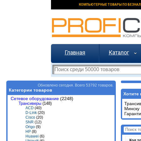
КОМПЬЮТЕРНЫЕ ТОВАРЫ ПО БЕЗНАЛ
Главная
Каталог
Обновлено сегодня. Всего 53792 товаров.
Категории товаров
Хотите 
Сетевое оборудование
(2248)
Трансиверы
(148)
Транси
ACD
(40)
Минску 
D-Link
(20)
Гаранти
Cisco
(20)
SNR
(12)
Origo
(9)
HP
(8)
Huawei
(6)
Код т