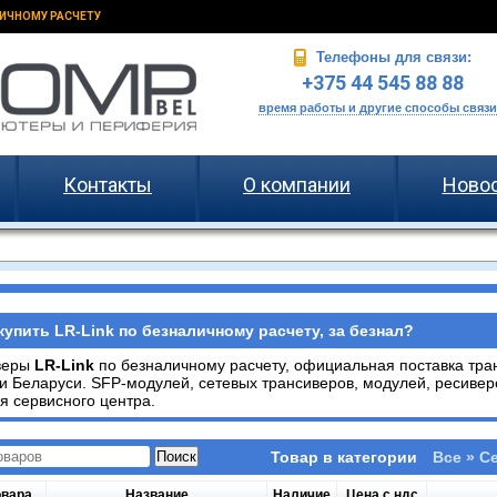
ИЧНОМУ РАСЧЕТУ
Телефоны для связи:
+375 44 545 88 88
время работы и другие способы связи
Контакты
О компании
Ново
купить LR-Link по безналичному расчету, за безнал?
веры
LR-Link
по безналичному расчету, официальная поставка тр
и Беларуси. SFP-модулей, сетевых трансиверов, модулей, ресивер
я сервисного центра.
Товар в категории
Все » С
овара
Название
Наличие
Цена с ндс