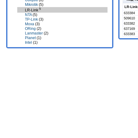
Ubiquiti
(6)
Mikrotik
(5)
LR-Link
5
LR-Link
633384
NTA
(5)
509610
TP-Link
(3)
633382
Moxa
(3)
ORing
(2)
637169
Lanmaster
(2)
633383
Planet
(1)
Intel
(1)