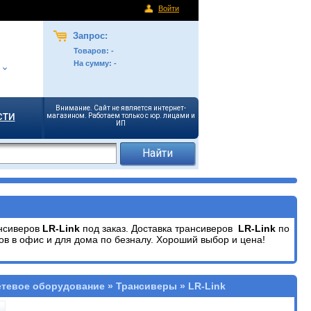
Войти
Запрос:
Товаров:
-
На сумму:
-
Внимание. Сайт не является интернет-
сти
магазином. Работаем только с юр. лицами и
ИП
ансиверов
LR-Link
под заказ. Доставка трансиверов
LR-Link
по
ов в офис и для дома по безналу. Хороший выбор и цена!
етевое оборудование » Трансиверы » LR-Link