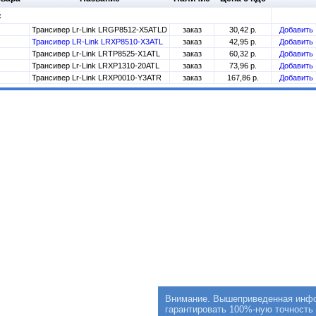
:
Трансивер Lr-Link LRGP8512-X5ATLD
заказ
30,42 р.
Добавить
Трансивер LR-Link LRXP8510-X3ATL
заказ
42,95 р.
Добавить
Трансивер Lr-Link LRTP8525-X1ATL
заказ
60,32 р.
Добавить
Трансивер Lr-Link LRXP1310-20ATL
заказ
73,96 р.
Добавить
Трансивер Lr-Link LRXP0010-Y3ATR
заказ
167,86 р.
Добавить
Внимание. Вышеприведенная инфор
гарантировать 100%-ную точность