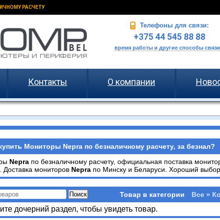
ИЧНОМУ РАСЧЕТУ
Телефоны для связи:
+375 44 545 88 88
время работы и другие способы связи
Контакты
О компании
Ново
купить Мониторы Nepra по безналичному расчету, за безнал?
оры
Nepra
по безналичному расчету, официальная поставка монит
. Доставка мониторов
Nepra
по Минску и Беларуси. Хороший выбор 
Товар в категории
Все » К
те дочерний раздел, чтобы увидеть товар.