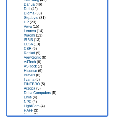
Samsung
(49)
Dahua
(46)
Dell
(42)
Digma
(38)
Gigabyte
(31)
HP
(23)
Aiwa
(15)
Lenovo
(14)
Xiaomi
(13)
IRBIS
(13)
ELSA
(13)
CBR
(9)
Raskat
(9)
ViewSonic
(8)
A4Tech
(8)
ASRock
(7)
Hisense
(6)
Bravus
(6)
Iiyama
(5)
PINEBRO
(5)
Arzopa
(5)
Delta Computers
(5)
Lime
(4)
NPC
(4)
LightCom
(4)
HAFF
(3)
Hiper
(3)
Machenike
(3)
Гравитон
(3)
iFlow
(3)