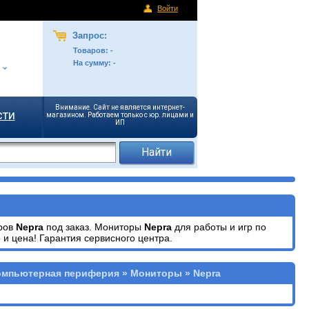
Войти
Запрос:
Товаров:
-
На сумму:
-
Внимание. Сайт не является интернет-
сти
магазином. Работаем только с юр. лицами и
ИП
оров
Nepra
под заказ. Мониторы
Nepra
для работы и игр по
и цена! Гарантия сервисного центра.
омпьютерная периферия » Мониторы » Nepra