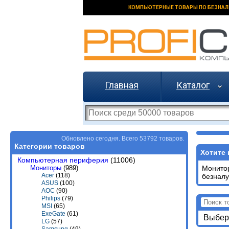
КОМПЬЮТЕРНЫЕ ТОВАРЫ ПО БЕЗНАЛ
Главная
Каталог
Обновлено сегодня. Всего 53792 товаров.
Категории товаров
Хотите 
Компьютерная периферия
(11006)
Мониторы
(989)
Монит
Acer
(118)
безналу
ASUS
(100)
AOC
(90)
Philips
(79)
MSI
(65)
ExeGate
(61)
Выбери
LG
(57)