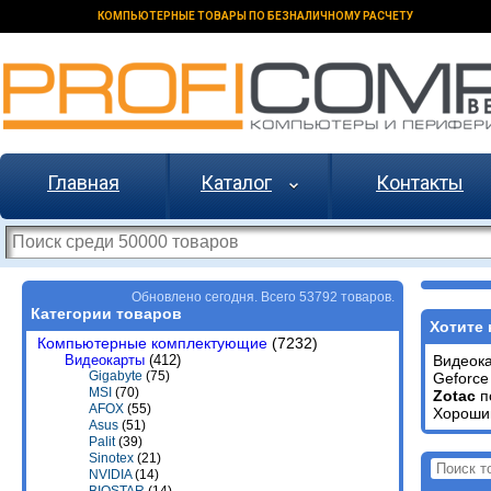
КОМПЬЮТЕРНЫЕ ТОВАРЫ ПО БЕЗНАЛИЧНОМУ РАСЧЕТУ
Главная
Каталог
Контакты
Обновлено сегодня. Всего 53792 товаров.
Категории товаров
Хотите 
Компьютерные комплектующие
(7232)
Видеокарты
(412)
Видеок
Gigabyte
(75)
Geforce
MSI
(70)
Zotac
п
AFOX
(55)
Хороший
Asus
(51)
Palit
(39)
Sinotex
(21)
NVIDIA
(14)