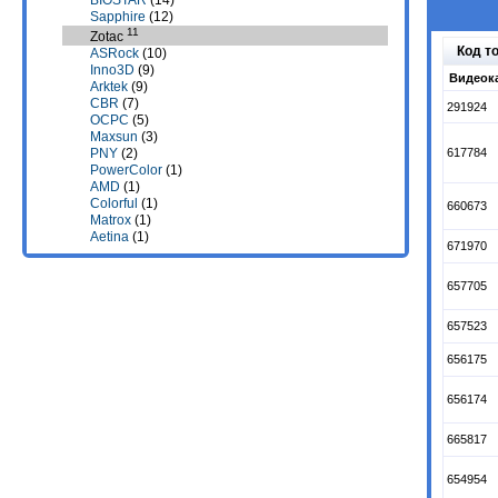
BIOSTAR
(14)
Sapphire
(12)
11
Zotac
Код т
ASRock
(10)
Inno3D
(9)
Видеока
Arktek
(9)
CBR
(7)
291924
OCPC
(5)
Maxsun
(3)
617784
PNY
(2)
PowerColor
(1)
AMD
(1)
Colorful
(1)
660673
Matrox
(1)
Aetina
(1)
671970
657705
657523
656175
656174
665817
654954