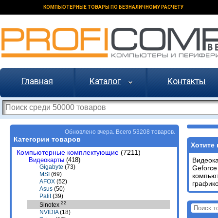
КОМПЬЮТЕРНЫЕ ТОВАРЫ ПО БЕЗНАЛИЧНОМУ РАСЧЕТУ
Главная
Каталог
Контакты
Обновлено вчера. Всего 53208 товаров.
Категории товаров
Хотите 
Компьютерные комплектующие
(7211)
Видеокарты
(418)
Видеок
Gigabyte
(73)
Geforce
MSI
(69)
компью
AFOX
(52)
графико
Asus
(50)
Palit
(39)
22
Sinotex
NVIDIA
(18)