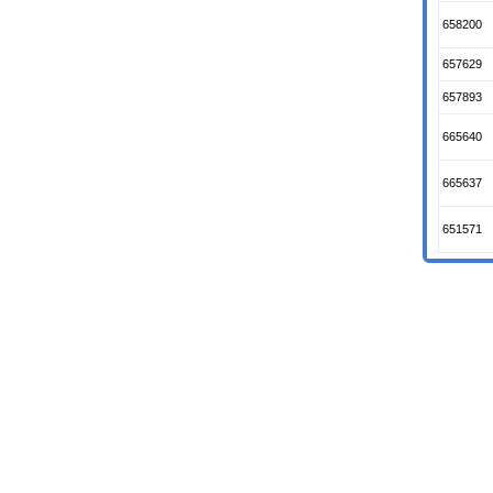
658200
657629
657893
665640
665637
651571