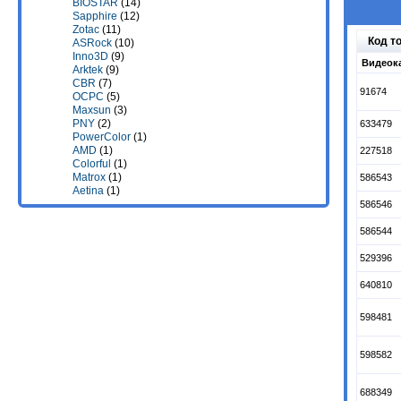
BIOSTAR
(14)
Sapphire
(12)
Zotac
(11)
Код т
ASRock
(10)
Inno3D
(9)
Видеока
Arktek
(9)
CBR
(7)
91674
OCPC
(5)
Maxsun
(3)
PNY
(2)
633479
PowerColor
(1)
AMD
(1)
227518
Colorful
(1)
Matrox
(1)
586543
Aetina
(1)
586546
586544
529396
640810
598481
598582
688349