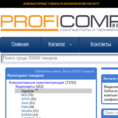
КОМПЬЮТЕРНЫЕ ТОВАРЫ ПО БЕЗНАЛИЧНОМУ РАСЧЕТУ
Главная
Каталог
Контакты
Обновлено вчера. Всего 53792 товаров.
Категории товаров
Хотите 
Компьютерные комплектующие
(7232)
Видеокарты
(412)
Видеок
75
Geforce
Gigabyte
компью
MSI
(70)
графико
AFOX
(55)
Asus
(51)
Palit
(39)
Sinotex
(21)
NVIDIA
(14)