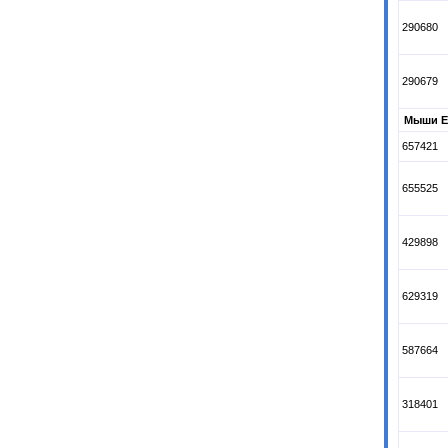
290680
290679
Мыши E
657421
655525
429898
629319
587664
318401