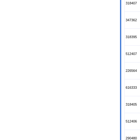
318407
347362
318395
512407
226564
616333
318405
512406
290480