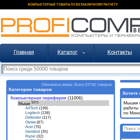
КОМПЬЮТЕРНЫЕ ТОВАРЫ ПО БЕЗНАЛИЧНОМУ РАСЧЕТУ
Главная
Каталог
Контакты
Обновлено вчера. Всего 53792 товаров.
Категории товаров
Хотите 
Компьютерная периферия
(11006)
1071
Мышки п
Мыши
работы 
A4Tech
(199)
по Минс
Logitech
(138)
Defender
(117)
Оклик
(87)
Acer
(76)
Gembird
(35)
Razer
(32)