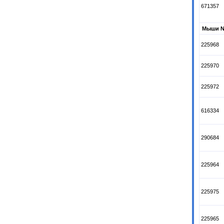
671357
Мыши N
225968
225970
225972
616334
290684
225964
225975
225965