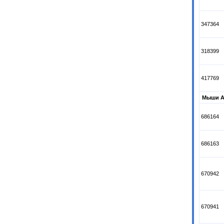
347364
318399
417769
Мыши A
686164
686163
670942
670941