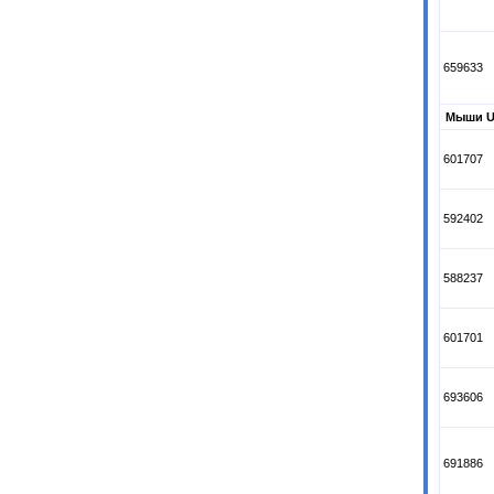
659633
Мыши U
601707
592402
588237
601701
693606
691886