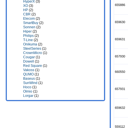
HyperX
(3)
655886
XO
(3)
HP
(2)
CBR
(2)
Elecom
(2)
659630
SmartBuy
(2)
Sonnen
(2)
Hiper
(2)
Philips
(2)
659631
T-Line
(2)
Onikuma
(2)
SteelSeries
(1)
CrownMicro
(1)
657930
Cougar
(1)
Dowell
(1)
Red Square
(1)
Vakoss
(1)
660550
QUMO
(1)
Baseus
(1)
SunWind
(1)
Hoco
(1)
657931
Olmio
(1)
Lorgar
(1)
659632
559112