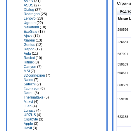
SVEN
(31)
Стран
ASUS
(27)
Dialog
(27)
Код т
Redragon
(25)
Lenovo
(23)
Мыши L
Ugreen
(22)
Nakatomi
(18)
290596
ExeGate
(18)
Ajazz
(17)
Xiaomi
(13)
226684
Genius
(12)
Rapoo
(12)
Aula
(11)
687091
Raskat
(10)
Ritmix
(8)
559109
Canyon
(7)
MSI
(7)
660541
3Dconnexion
(7)
Natec
(7)
Satechi
(7)
660539
Гарнизон
(6)
Dareu
(6)
Thermaltake
(5)
559110
Maxvi
(4)
JLab
(4)
Lunacy
(4)
URZUS
(4)
623188
Gigabyte
(3)
Apple
(3)
Havit
(3)