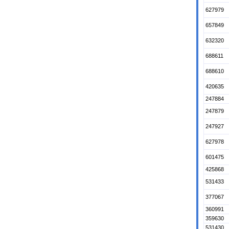
627979
657849
632320
688611
688610
420635
247884
247879
247927
627978
601475
425868
531433
377067
360991
359630
531430