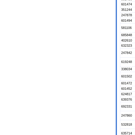
601474
351244
247878
601494
581106
685848
402610
632323
247842
619248
338034
601502
601472
601452
624817
639376
692331
247860
532818
635714