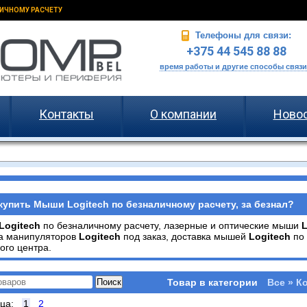
ИЧНОМУ РАСЧЕТУ
Телефоны для связи:
+375 44 545 88 88
время работы и другие способы связи
Контакты
О компании
Ново
купить Мыши Logitech по безналичному расчету, за безнал?
Logitech
по безналичному расчету, лазерные и оптические мыши
L
ка манипуляторов
Logitech
под заказ, доставка мышей
Logitech
по 
ого центра.
Товар в категории
Все » К
ица:
1
2