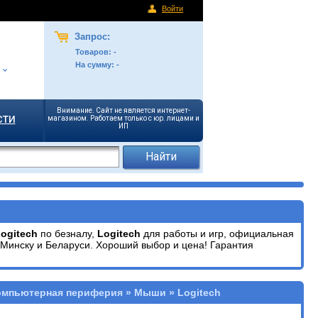
Войти
Запрос:
Товаров:
-
На сумму:
-
Внимание. Сайт не является интернет-
сти
магазином. Работаем только с юр. лицами и
ИП
ogitech
по безналу,
Logitech
для работы и игр, официальная
Минску и Беларуси. Хороший выбор и цена! Гарантия
омпьютерная периферия » Мыши » Logitech