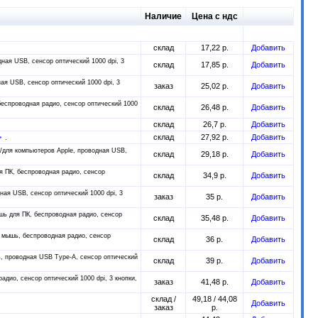
Наличие
Цена с ндс
склад
17,22 р.
Добавить
ная USB, сенсор оптический 1000 dpi, 3
склад
17,85 р.
Добавить
я USB, сенсор оптический 1000 dpi, 3
заказ
25,02 р.
Добавить
еспроводная радио, сенсор оптический 1000
склад
26,48 р.
Добавить
склад
26,7 р.
Добавить
>
склад
27,92 р.
Добавить
/для компьютеров Apple, проводная USB,
склад
29,18 р.
Добавить
 ПК, беспроводная радио, сенсор
склад
34,9 р.
Добавить
ая USB, сенсор оптический 1000 dpi, 3
заказ
35 р.
Добавить
ь для ПК, беспроводная радио, сенсор
склад
35,48 р.
Добавить
 мышь, беспроводная радио, сенсор
склад
36 р.
Добавить
, проводная USB Type-A, сенсор оптический
склад
39 р.
Добавить
дио, сенсор оптический 1000 dpi, 3 кнопки,
заказ
41,48 р.
Добавить
склад /
49,18 / 44,08
Добавить
заказ
р.