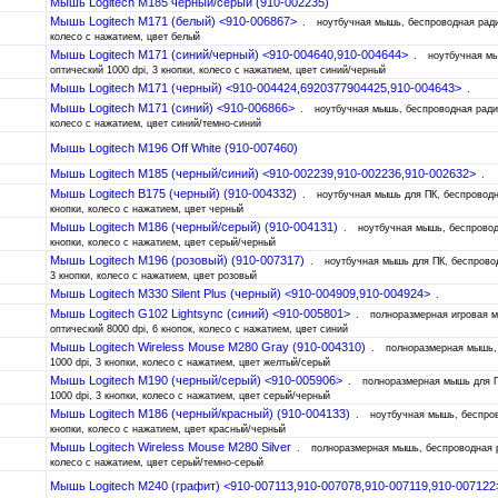
Мышь Logitech M185 черный/серый (910-002235)
Мышь Logitech M171 (белый) <910-006867>
ноутбучная мышь, беспроводная радио
колесо с нажатием, цвет белый
Мышь Logitech M171 (синий/черный) <910-004640,910-004644>
ноутбучная мы
оптический 1000 dpi, 3 кнопки, колесо с нажатием, цвет синий/черный
Мышь Logitech M171 (черный) <910-004424,6920377904425,910-004643>
Мышь Logitech M171 (синий) <910-006866>
ноутбучная мышь, беспроводная радио,
колесо с нажатием, цвет синий/темно-синий
Мышь Logitech M196 Off White (910-007460)
Мышь Logitech M185 (черный/синий) <910-002239,910-002236,910-002632>
Мышь Logitech B175 (черный) (910-004332)
ноутбучная мышь для ПК, беспроводна
кнопки, колесо с нажатием, цвет черный
Мышь Logitech M186 (черный/серый) (910-004131)
ноутбучная мышь, беспроводн
кнопки, колесо с нажатием, цвет серый/черный
Мышь Logitech M196 (розовый) (910-007317)
ноутбучная мышь для ПК, беспроводн
3 кнопки, колесо с нажатием, цвет розовый
Мышь Logitech M330 Silent Plus (черный) <910-004909,910-004924>
Мышь Logitech G102 Lightsync (синий) <910-005801>
полноразмерная игровая м
оптический 8000 dpi, 6 кнопок, колесо с нажатием, цвет синий
Мышь Logitech Wireless Mouse M280 Gray (910-004310)
полноразмерная мышь, 
1000 dpi, 3 кнопки, колесо с нажатием, цвет желтый/серый
Мышь Logitech M190 (черный/серый) <910-005906>
полноразмерная мышь для П
1000 dpi, 3 кнопки, колесо с нажатием, цвет серый/черный
Мышь Logitech M186 (черный/красный) (910-004133)
ноутбучная мышь, беспров
кнопки, колесо с нажатием, цвет красный/черный
Мышь Logitech Wireless Mouse M280 Silver
полноразмерная мышь, беспроводная ра
колесо с нажатием, цвет серый/темно-серый
Мышь Logitech M240 (графит) <910-007113,910-007078,910-007119,910-00712