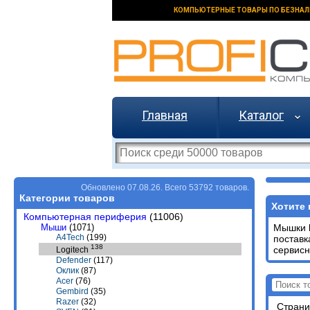
КОМПЬЮТЕРНЫЕ ТОВАРЫ ПО БЕЗНАЛ
Главная
Каталог
Обновлено 07.08.26. Всего 53792 товаров.
Категории товаров
Хотите 
Компьютерная периферия
(11006)
Мыши
(1071)
Мышки
A4Tech
(199)
постав
138
сервисн
Logitech
Defender
(117)
Оклик
(87)
Acer
(76)
Gembird
(35)
Razer
(32)
Стран