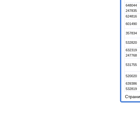
648044
247835
624816
601490
357834
532820
632319
247768
531755
520020
639386
532819
Стран