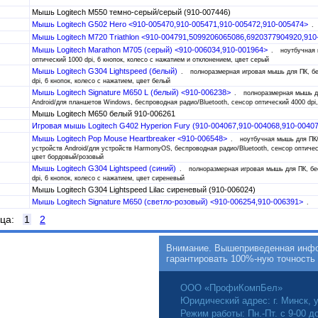
Мышь Logitech M550 темно-серый/серый (910-007446)
Мышь Logitech G502 Hero <910-005470,910-005471,910-005472,910-005474>
Мышь Logitech M720 Triathlon <910-004791,5099206065086,6920377904920,91
Мышь Logitech Marathon M705 (серый) <910-006034,910-001964>
ноутбучная 
оптический 1000 dpi, 6 кнопок, колесо с нажатием и отклонением, цвет серый
Мышь Logitech G304 Lightspeed (белый)
полноразмерная игровая мышь для ПК, бе
dpi, 6 кнопок, колесо с нажатием, цвет белый
Мышь Logitech Signature M650 L (белый) <910-006238>
полноразмерная мышь дл
Android/для планшетов Windows, беспроводная радио/Bluetooth, сенсор оптический 4000 dpi,
Мышь Logitech M650 белый 910-006261
Игровая мышь Logitech G402 Hyperion Fury (910-004067,910-004068,910-0040
Мышь Logitech Pop Mouse Heartbreaker <910-006548>
ноутбучная мышь для ПК/
устройств Android/для устройств HarmonyOS, беспроводная радио/Bluetooth, сенсор оптическ
цвет бордовый/розовый
Мышь Logitech G304 Lightspeed (синий)
полноразмерная игровая мышь для ПК, бе
dpi, 6 кнопок, колесо с нажатием, цвет сиреневый
Мышь Logitech G304 Lightspeed Lilac сиреневый (910-006024)
Мышь Logitech Signature M650 (светло-розовый) <910-006254,910-006391>
ица:
1
2
Внимание. Вышеприведенная инфор
гарантировать 100%-ную точность
ООО «ПрофиКомпБел»
Юридический адрес: г. Минск, у
Режим работы: Пн.-Пт. с 9-00 д