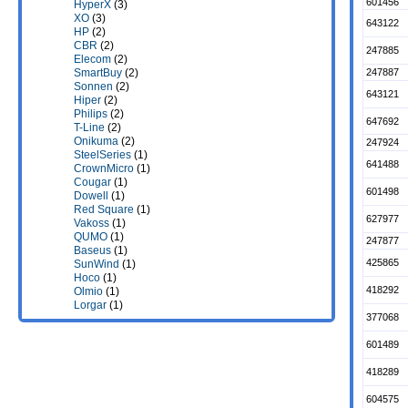
601456
HyperX
(3)
XO
(3)
643122
HP
(2)
CBR
(2)
247885
Elecom
(2)
247887
SmartBuy
(2)
Sonnen
(2)
643121
Hiper
(2)
Philips
(2)
647692
T-Line
(2)
Onikuma
(2)
247924
SteelSeries
(1)
641488
CrownMicro
(1)
Cougar
(1)
601498
Dowell
(1)
Red Square
(1)
627977
Vakoss
(1)
QUMO
(1)
247877
Baseus
(1)
425865
SunWind
(1)
Hoco
(1)
418292
Olmio
(1)
Lorgar
(1)
377068
601489
418289
604575