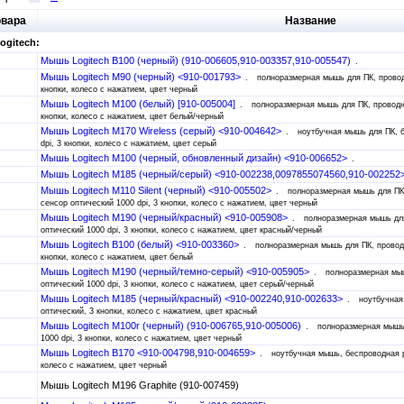
овара
Название
gitech:
Мышь Logitech B100 (черный) (910-006605,910-003357,910-005547)
Мышь Logitech M90 (черный) <910-001793>
полноразмерная мышь для ПК, провод
кнопки, колесо с нажатием, цвет черный
Мышь Logitech M100 (белый) [910-005004]
полноразмерная мышь для ПК, проводна
кнопки, колесо с нажатием, цвет белый/черный
Мышь Logitech M170 Wireless (серый) <910-004642>
ноутбучная мышь для ПК, б
dpi, 3 кнопки, колесо с нажатием, цвет серый
Мышь Logitech M100 (черный, обновленный дизайн) <910-006652>
Мышь Logitech M185 (черный/серый) <910-002238,0097855074560,910-002252
Мышь Logitech M110 Silent (черный) <910-005502>
полноразмерная мышь для ПК
сенсор оптический 1000 dpi, 3 кнопки, колесо с нажатием, цвет черный
Мышь Logitech M190 (черный/красный) <910-005908>
полноразмерная мышь для
оптический 1000 dpi, 3 кнопки, колесо с нажатием, цвет красный/черный
Мышь Logitech B100 (белый) <910-003360>
полноразмерная мышь для ПК, проводн
кнопки, колесо с нажатием, цвет белый
Мышь Logitech M190 (черный/темно-серый) <910-005905>
полноразмерная мыш
оптический 1000 dpi, 3 кнопки, колесо с нажатием, цвет серый/черный
Мышь Logitech M185 (черный/красный) <910-002240,910-002633>
ноутбучная
оптический, 3 кнопки, колесо с нажатием, цвет красный
Мышь Logitech M100r (черный) (910-006765,910-005006)
полноразмерная мышь
1000 dpi, 3 кнопки, колесо с нажатием, цвет черный
Мышь Logitech B170 <910-004798,910-004659>
ноутбучная мышь, беспроводная ра
колесо с нажатием, цвет черный
Мышь Logitech M196 Graphite (910-007459)