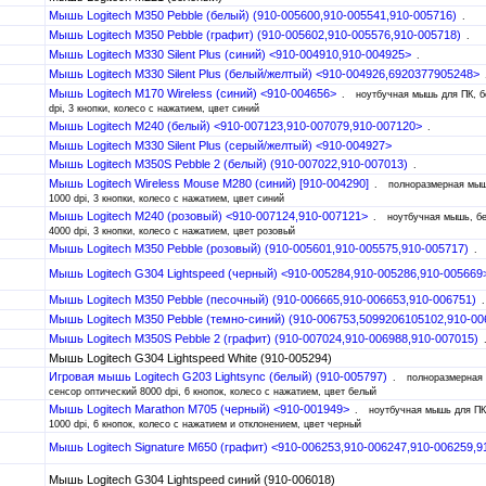
Мышь Logitech M350 Pebble (белый) (910-005600,910-005541,910-005716)
Мышь Logitech M350 Pebble (графит) (910-005602,910-005576,910-005718)
Мышь Logitech M330 Silent Plus (синий) <910-004910,910-004925>
Мышь Logitech M330 Silent Plus (белый/желтый) <910-004926,6920377905248>
Мышь Logitech M170 Wireless (синий) <910-004656>
ноутбучная мышь для ПК, б
dpi, 3 кнопки, колесо с нажатием, цвет синий
Мышь Logitech M240 (белый) <910-007123,910-007079,910-007120>
Мышь Logitech M330 Silent Plus (серый/желтый) <910-004927>
Мышь Logitech M350S Pebble 2 (белый) (910-007022,910-007013)
Мышь Logitech Wireless Mouse M280 (синий) [910-004290]
полноразмерная мыш
1000 dpi, 3 кнопки, колесо с нажатием, цвет синий
Мышь Logitech M240 (розовый) <910-007124,910-007121>
ноутбучная мышь, бе
4000 dpi, 3 кнопки, колесо с нажатием, цвет розовый
Мышь Logitech M350 Pebble (розовый) (910-005601,910-005575,910-005717)
Мышь Logitech G304 Lightspeed (черный) <910-005284,910-005286,910-00566
Мышь Logitech M350 Pebble (песочный) (910-006665,910-006653,910-006751)
Мышь Logitech M350 Pebble (темно-синий) (910-006753,5099206105102,910-0
Мышь Logitech M350S Pebble 2 (графит) (910-007024,910-006988,910-007015)
Мышь Logitech G304 Lightspeed White (910-005294)
Игровая мышь Logitech G203 Lightsync (белый) (910-005797)
полноразмерная 
сенсор оптический 8000 dpi, 6 кнопок, колесо с нажатием, цвет белый
Мышь Logitech Marathon M705 (черный) <910-001949>
ноутбучная мышь для ПК
1000 dpi, 6 кнопок, колесо с нажатием и отклонением, цвет черный
Мышь Logitech Signature M650 (графит) <910-006253,910-006247,910-006259,
Мышь Logitech G304 Lightspeed синий (910-006018)