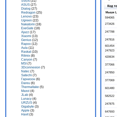
SVEN
(31)
ASUS
(27)
Код т
Dialog
(27)
Мыши Lo
Redragon
(25)
Lenovo
(23)
594065
Ugreen
(22)
273426
Nakatomi
(18)
ExeGate
(18)
247788
Ajazz
(17)
Xiaomi
(13)
247816
Genius
(12)
Rapoo
(12)
601454
Aula
(11)
247923
Raskat
(10)
Ritmix
(8)
420634
Canyon
(7)
MSI
(7)
377066
3Dconnexion
(7)
Natec
(7)
247850
Satechi
(7)
Гарнизон
(6)
377069
Dareu
(6)
Thermaltake
(5)
601480
Maxvi
(4)
JLab
(4)
582522
Lunacy
(4)
URZUS
(4)
247875
Gigabyte
(3)
Apple
(3)
647693
Havit
(3)