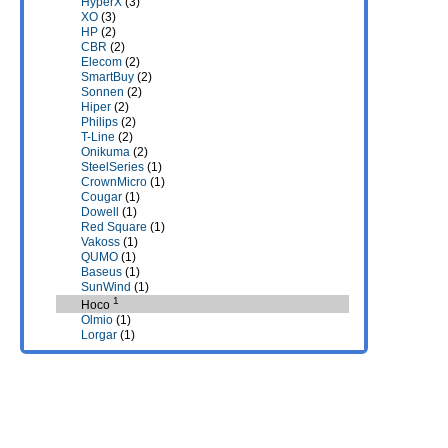
HyperX
(3)
XO
(3)
HP
(2)
CBR
(2)
Elecom
(2)
SmartBuy
(2)
Sonnen
(2)
Hiper
(2)
Philips
(2)
T-Line
(2)
Onikuma
(2)
SteelSeries
(1)
CrownMicro
(1)
Cougar
(1)
Dowell
(1)
Red Square
(1)
Vakoss
(1)
QUMO
(1)
Baseus
(1)
SunWind
(1)
1
Hoco
Olmio
(1)
Lorgar
(1)