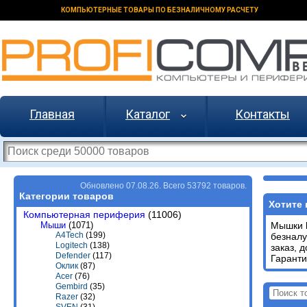
КОМПЬЮТЕРНЫЕ ТОВАРЫ ПО БЕЗНАЛИЧНОМУ РАСЧЕТУ
Главная
Каталог
Контакты
Обновлено 07.08.26. Всего 53792 товаров.
Категории товаров
Хотите 
Компьютерная периферия
(11006)
Мыши
(1071)
Мышки
A4Tech
(199)
безналу
Logitech
(138)
заказ, 
Defender
(117)
Гаранти
Оклик
(87)
Acer
(76)
Gembird
(35)
Razer
(32)