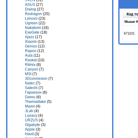
SVEN
(31)
ASUS
(27)
Dialog
(27)
Redragon
(25)
Код т
Lenovo
(23)
Мыши H
Ugreen
(22)
Nakatomi
(18)
ExeGate
(18)
671101
Ajazz
(17)
Xiaomi
(13)
Genius
(12)
Rapoo
(12)
Aula
(11)
Raskat
(10)
Ritmix
(8)
Canyon
(7)
MSI
(7)
3Dconnexion
(7)
Natec
(7)
Satechi
(7)
Гарнизон
(6)
Dareu
(6)
Thermaltake
(5)
Maxvi
(4)
JLab
(4)
Lunacy
(4)
URZUS
(4)
Gigabyte
(3)
Apple
(3)
Havit
(3)