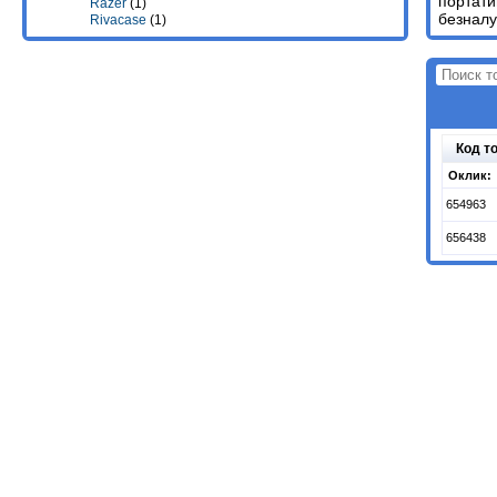
портати
Razer
(1)
безналу
Rivacase
(1)
Код т
Оклик:
654963
656438