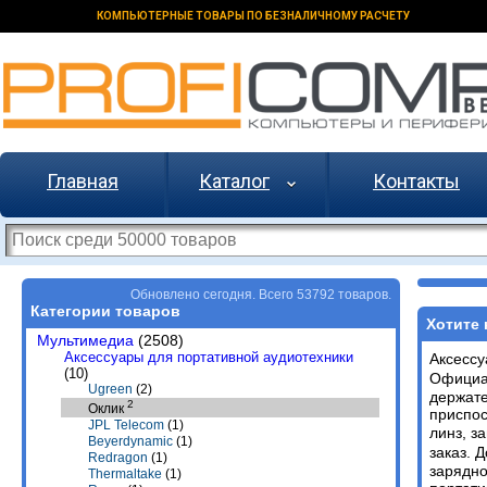
КОМПЬЮТЕРНЫЕ ТОВАРЫ ПО БЕЗНАЛИЧНОМУ РАСЧЕТУ
Главная
Каталог
Контакты
Обновлено сегодня. Всего 53792 товаров.
Категории товаров
Хотите 
Мультимедиа
(2508)
Аксессуары для портативной аудиотехники
Аксессу
(10)
Официа
Ugreen
(2)
держате
2
Оклик
приспос
JPL Telecom
(1)
линз, з
Beyerdynamic
(1)
заказ. 
Redragon
(1)
зарядно
Thermaltake
(1)