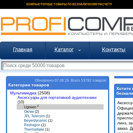
КОМПЬЮТЕРНЫЕ ТОВАРЫ ПО БЕЗНАЛИЧНОМУ РАСЧЕТУ
Главная
Каталог
Контакты
Обновлено 07.08.26. Всего 53792 товаров.
Категории товаров
Хотите 
Мультимедиа
(2508)
безнали
Аксессуары для портативной аудиотехники
(10)
Аксессу
2
Ugreen
Официа
Оклик
(2)
держате
JPL Telecom
(1)
приспос
Beyerdynamic
(1)
линз, з
Redragon
(1)
заказ. 
Thermaltake
(1)