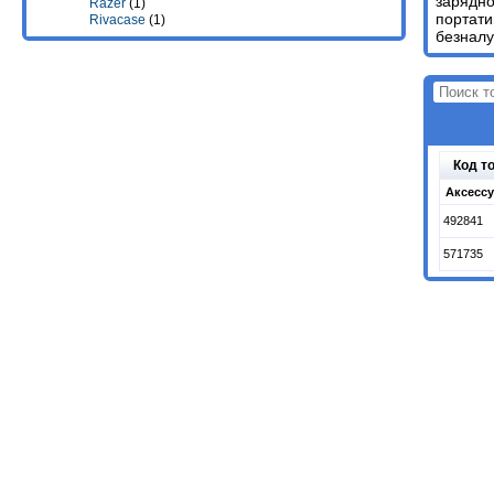
зарядно
Razer
(1)
портати
Rivacase
(1)
безналу
Код т
Аксессу
492841
571735