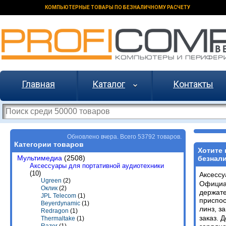
КОМПЬЮТЕРНЫЕ ТОВАРЫ ПО БЕЗНАЛИЧНОМУ РАСЧЕТУ
Главная
Каталог
Контакты
Обновлено вчера. Всего 53792 товаров.
Категории товаров
Хотите 
Мультимедиа
(2508)
безнали
Аксессуары для портативной аудиотехники
(10)
Аксессу
Ugreen
(2)
Официа
Оклик
(2)
держате
JPL Telecom
(1)
приспос
Beyerdynamic
(1)
линз, з
Redragon
(1)
заказ. 
Thermaltake
(1)