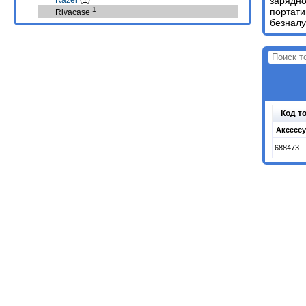
Razer
(1)
зарядно
1
портати
Rivacase
безналу
Код т
Аксессу
688473