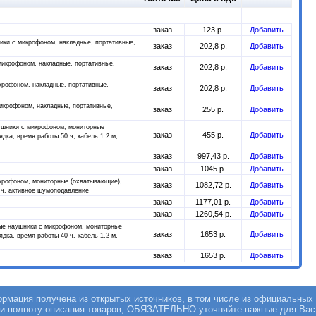
заказ
123 р.
Добавить
ки с микрофоном, накладные, портативные,
заказ
202,8 р.
Добавить
икрофоном, накладные, портативные,
заказ
202,8 р.
Добавить
крофоном, накладные, портативные,
заказ
202,8 р.
Добавить
икрофоном, накладные, портативные,
заказ
255 р.
Добавить
ушники с микрофоном, мониторные
заказ
455 р.
Добавить
дка, время работы 50 ч, кабель 1.2 м,
заказ
997,43 р.
Добавить
заказ
1045 р.
Добавить
крофоном, мониторные (охватывающие),
заказ
1082,72 р.
Добавить
2 ч, активное шумоподавление
заказ
1177,01 р.
Добавить
заказ
1260,54 р.
Добавить
ые наушники с микрофоном, мониторные
заказ
1653 р.
Добавить
дка, время работы 40 ч, кабель 1.2 м,
заказ
1653 р.
Добавить
мация получена из открытых источников, в том числе из официальных 
 и полноту описания товаров, ОБЯЗАТЕЛЬНО уточняйте важные для Вас