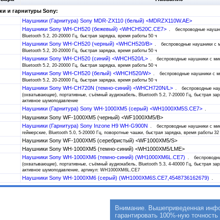
и и гарнитуры Sony:
Наушники (Гарнитура) Sony MDR-ZX110 (белый) <MDRZX110W.AE>
Наушники Sony WH-CH520 (бежевый) <WHCH520C.CE7>
беспроводные наушни
Bluetooth 5.2, 20-20000 Гц, быстрая зарядка, время работы 50 ч
Наушники Sony WH-CH520 (черный) <WHCH520/B>
беспроводные наушники с м
Bluetooth 5.2, 20-20000 Гц, быстрая зарядка, время работы 50 ч
Наушники Sony WH-CH520 (синий) <WHCH520/L>
беспроводные наушники с ми
Bluetooth 5.2, 20-20000 Гц, быстрая зарядка, время работы 50 ч
Наушники Sony WH-CH520 (белый) <WHCH520/W>
беспроводные наушники с м
Bluetooth 5.2, 20-20000 Гц, быстрая зарядка, время работы 50 ч
Наушники Sony WH-CH720N (темно-синий) <WHCH720N/L>
беспроводные на
(охватывающие), портативные, съёмный аудиокабель, Bluetooth 5.2, 7-20000 Гц, быстрая заря
активное шумоподавление
Наушники (Гарнитура) Sony WH-1000XM5 (серый) <WH1000XM5S.CE7>
Наушники Sony WF-1000XM5 (черный) <WF1000XM5/B>
Наушники (Гарнитура) Sony Inzone H9 WH-G900N
беспроводные наушники с ми
геймерские, Bluetooth 5.0, 5-20000 Гц, поворотные чашки, быстрая зарядка, время работы 3
Наушники Sony WF-1000XM5 (серебристый) <WF1000XM5/S>
Наушники Sony WH-1000XM5 (темно-синий) <WH1000XM5/LME>
Наушники Sony WH-1000XM6 (темно-синий) (WH1000XM6L.CE7)
беспроводн
(охватывающие), портативные, съёмный аудиокабель, Bluetooth 5.3, 4-40000 Гц, быстрая заря
активное шумоподавление, артикул: WH1000XM6L.CE7
Наушники Sony WH-1000XM6 (серый) (WH1000XM6S.CE7,4548736162679)
Внимание. Вышеприведенная инфор
гарантировать 100%-ную точность