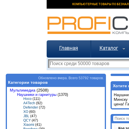
КОМПЬЮТЕРНЫЕ ТОВАРЫ ПО БЕЗНАЛ
Главная
Каталог
Обновлено вчера. Всего 53792 товаров.
Категории товаров
Хотите 
Мультимедиа
(2508)
Наушники и гарнитуры
(1370)
Наушни
Hoco
(111)
Минску 
A4Tech
(92)
цена! Г
Defender
(72)
XO
(60)
JBL
(47)
QCY
(47)
Xiaomi
(41)
Код т