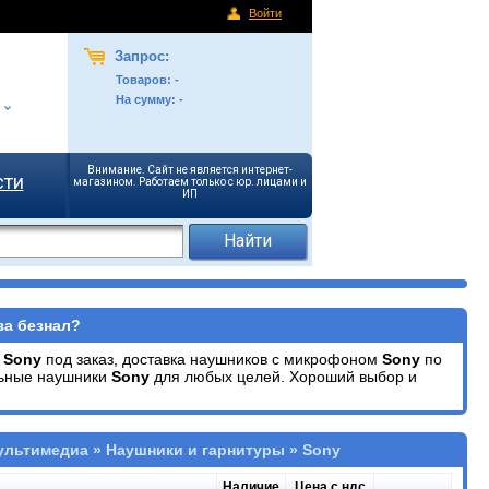
Войти
Запрос:
Товаров:
-
На сумму:
-
Внимание. Сайт не является интернет-
сти
магазином. Работаем только с юр. лицами и
ИП
за безнал?
р
Sony
под заказ, доставка наушников с микрофоном
Sony
по
льные наушники
Sony
для любых целей. Хороший выбор и
ультимедиа » Наушники и гарнитуры » Sony
Наличие
Цена с ндс