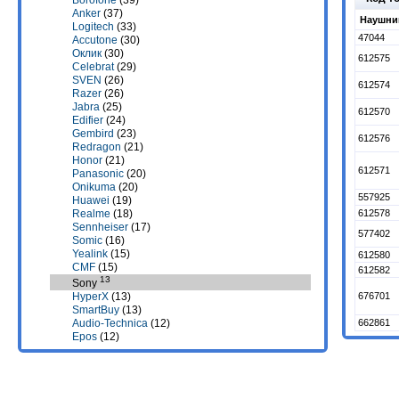
Borofone
(39)
Anker
(37)
Наушник
Logitech
(33)
47044
Accutone
(30)
Оклик
(30)
612575
Celebrat
(29)
SVEN
(26)
612574
Razer
(26)
Jabra
(25)
612570
Edifier
(24)
Gembird
(23)
612576
Redragon
(21)
Honor
(21)
612571
Panasonic
(20)
Onikuma
(20)
557925
Huawei
(19)
Realme
(18)
612578
Sennheiser
(17)
577402
Somic
(16)
Yealink
(15)
612580
CMF
(15)
612582
13
Sony
676701
HyperX
(13)
SmartBuy
(13)
662861
Audio-Technica
(12)
Epos
(12)
Asus
(11)
Baseus
(11)
Beyerdynamic
(11)
Maxvi
(11)