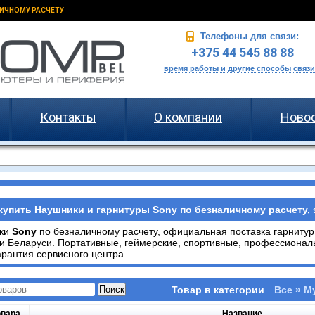
ИЧНОМУ РАСЧЕТУ
Телефоны для связи:
+375 44 545 88 88
время работы и другие способы связи
Контакты
О компании
Ново
купить Наушники и гарнитуры Sony по безналичному расчету, 
ки
Sony
по безналичному расчету, официальная поставка гарниту
и Беларуси. Портативные, геймерские, спортивные, профессиона
арантия сервисного центра.
Товар в категории
Все » М
овара
Название