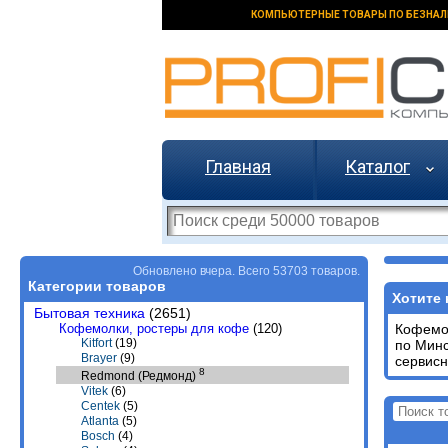
КОМПЬЮТЕРНЫЕ ТОВАРЫ ПО БЕЗНАЛ
Главная
Каталог
Обновлено вчера. Всего 53703 товаров.
Категории товаров
Хотите 
Бытовая техника
(2651)
Кофемолки, ростеры для кофе
(120)
Кофем
Kitfort
(19)
по Минс
Brayer
(9)
сервисн
8
Redmond (Редмонд)
Vitek
(6)
Centek
(5)
Atlanta
(5)
Bosch
(4)