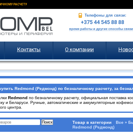
ИЧНОМУ РАСЧЕТУ
Телефоны для связи:
+375 44 545 88 88
время работы и другие способы связи
Контакты
О компании
Ново
купить Redmond (Редмонд) по безналичному расчету, за безна
олки
Redmond
по безналичному расчету, официальная поставка к
ку и Беларуси. Ручные, автоматические и аккумуляторные кофемо
ого центра.
Товар в категории
Все » Б
Redmond (Редмонд)