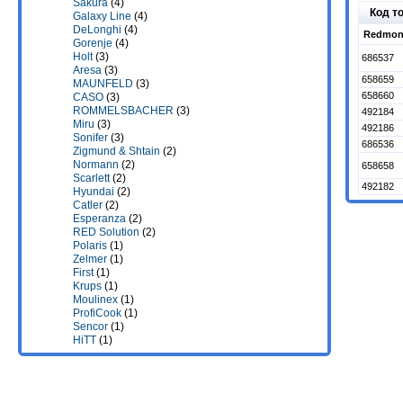
Sakura
(4)
Код т
Galaxy Line
(4)
DeLonghi
(4)
Redmon
Gorenje
(4)
Holt
(3)
686537
Aresa
(3)
658659
MAUNFELD
(3)
658660
CASO
(3)
ROMMELSBACHER
(3)
492184
Miru
(3)
492186
Sonifer
(3)
686536
Zigmund & Shtain
(2)
Normann
(2)
658658
Scarlett
(2)
492182
Hyundai
(2)
Catler
(2)
Esperanza
(2)
RED Solution
(2)
Polaris
(1)
Zelmer
(1)
First
(1)
Krups
(1)
Moulinex
(1)
ProfiCook
(1)
Sencor
(1)
HiTT
(1)
Smeg
(1)
StarWind
(1)
Willmark
(1)
Evolution
(1)