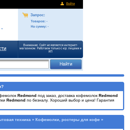
Войти
Запрос:
Товаров:
-
На сумму:
-
Внимание. Сайт не является интернет-
сти
магазином. Работаем только с юр. лицами и
ИП
л?
офемолок
Redmond
под заказ, доставка кофемолок
Redmond
лки
Redmond
по безналу. Хороший выбор и цена! Гарантия
ытовая техника » Кофемолки, ростеры для кофе »