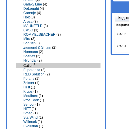
Sakura
(4)
Galaxy Line
(4)
DeLonghi
(4)
Gorenje
(4)
Holt
(3)
Код т
Aresa
(3)
Кофемол
MAUNFELD
(3)
CASO
(3)
603732
ROMMELSBACHER
(3)
Miru
(3)
Sonifer
(3)
603731
Zigmund & Shtain
(2)
Normann
(2)
Scarlett
(2)
Hyundai
(2)
2
Catler
Esperanza
(2)
RED Solution
(2)
Polaris
(1)
Zelmer
(1)
First
(1)
Krups
(1)
Moulinex
(1)
ProfiCook
(1)
Sencor
(1)
HiTT
(1)
Smeg
(1)
StarWind
(1)
Willmark
(1)
Evolution
(1)