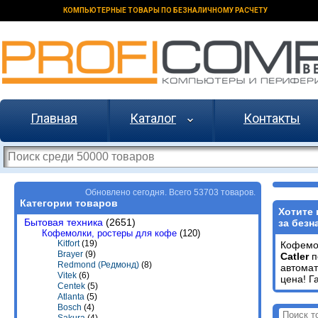
КОМПЬЮТЕРНЫЕ ТОВАРЫ ПО БЕЗНАЛИЧНОМУ РАСЧЕТУ
Главная
Каталог
Контакты
Обновлено сегодня. Всего 53703 товаров.
Категории товаров
Хотите 
Бытовая техника
(2651)
за безн
Кофемолки, ростеры для кофе
(120)
Kitfort
(19)
Кофем
Brayer
(9)
Catler
п
Redmond (Редмонд)
(8)
автома
Vitek
(6)
цена! Г
Centek
(5)
Atlanta
(5)
Bosch
(4)