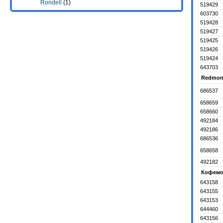
Rondell
(1)
519429
603730
519428
519427
519425
519426
519424
643703
Redmon
686537
658659
658660
492184
492186
686536
658658
492182
Кофемол
643158
643155
643153
644460
643156