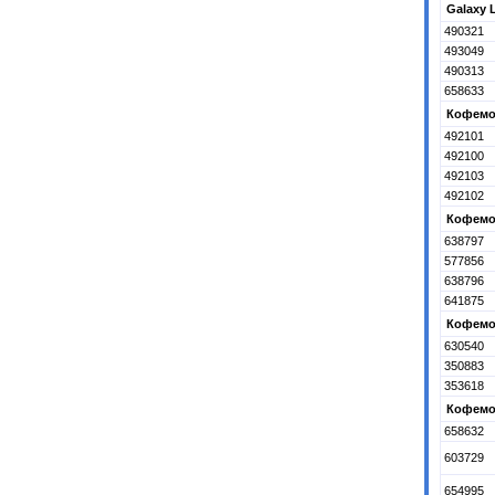
Galaxy L
490321
493049
490313
658633
Кофемол
492101
492100
492103
492102
Кофемол
638797
577856
638796
641875
Кофемол
630540
350883
353618
Кофемол
658632
603729
654995