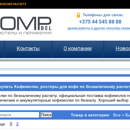
ИЧНОМУ РАСЧЕТУ
Телефоны для связи:
+375 44 545 88 88
время работы и другие способы связи
Контакты
О компании
Ново
купить Кофемолки, ростеры для кофе по безналичному расчету
ки по безналичному расчету, официальная поставка кофемолок по
ические и аккумуляторные кофемолки по безналу. Хороший выбор и
Товар в категории
Все » Б
ица:
1
2