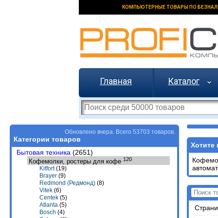
КОМПЬЮТЕРНЫЕ ТОВАРЫ ПО БЕЗНАЛ
Главная
Каталог
Обновлено вчера. Всего 53703 товаров.
Категории товаров
Хотите 
Бытовая техника
(2651)
120
Кофемол
Кофемолки, ростеры для кофе
автомат
Kitfort
(19)
Brayer
(9)
Redmond (Редмонд)
(8)
Vitek
(6)
Centek
(5)
Atlanta
(5)
Стран
Bosch
(4)