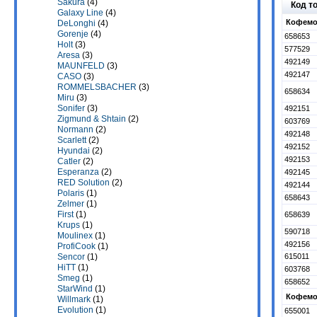
Sakura
(4)
Код т
Galaxy Line
(4)
Кофемол
DeLonghi
(4)
Gorenje
(4)
658653
Holt
(3)
577529
Aresa
(3)
492149
MAUNFELD
(3)
492147
CASO
(3)
ROMMELSBACHER
(3)
658634
Miru
(3)
Sonifer
(3)
492151
Zigmund & Shtain
(2)
603769
Normann
(2)
492148
Scarlett
(2)
492152
Hyundai
(2)
492153
Catler
(2)
Esperanza
(2)
492145
RED Solution
(2)
492144
Polaris
(1)
658643
Zelmer
(1)
First
(1)
658639
Krups
(1)
590718
Moulinex
(1)
492156
ProfiCook
(1)
615011
Sencor
(1)
HiTT
(1)
603768
Smeg
(1)
658652
StarWind
(1)
Кофемол
Willmark
(1)
Evolution
(1)
655001