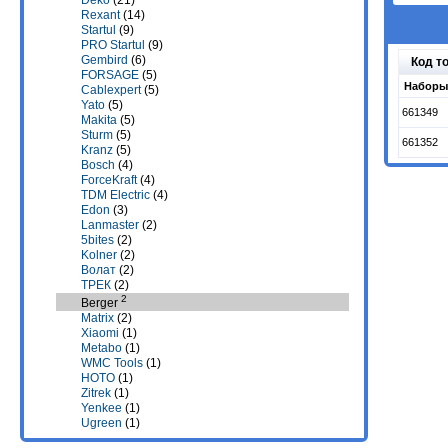
Deko
(21)
Rexant
(14)
Startul
(9)
PRO Startul
(9)
Gembird
(6)
Код т
FORSAGE
(5)
Наборы 
Cablexpert
(5)
Yato
(5)
661349
Makita
(5)
Sturm
(5)
661352
Kranz
(5)
Bosch
(4)
ForceKraft
(4)
TDM Electric
(4)
Edon
(3)
Lanmaster
(2)
5bites
(2)
Kolner
(2)
Волат
(2)
ТРЕК
(2)
2
Berger
Matrix
(2)
Xiaomi
(1)
Metabo
(1)
WMC Tools
(1)
HOTO
(1)
Zitrek
(1)
Yenkee
(1)
Ugreen
(1)