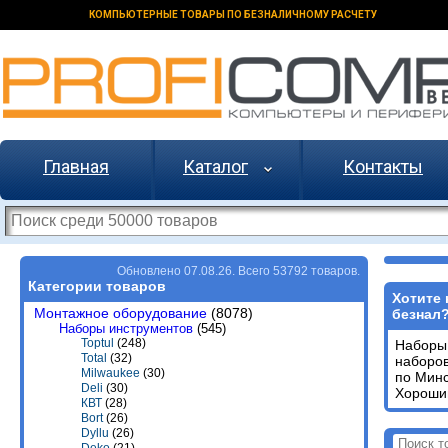
КОМПЬЮТЕРНЫЕ ТОВАРЫ ПО БЕЗНАЛИЧНОМУ РАСЧЕТУ
Главная
Каталог
Контакты
Обновлено 07.08.26. Всего 53792 товаров.
Категории товаров
Хотите 
Монтажное оборудование
(8078)
безнал
Наборы инструментов
(545)
Toptul
(248)
Наборы
Total
(32)
наборо
Milwaukee
(30)
по Минс
Deli
(30)
Хороший
КВТ
(28)
Bort
(26)
Dyllu
(26)