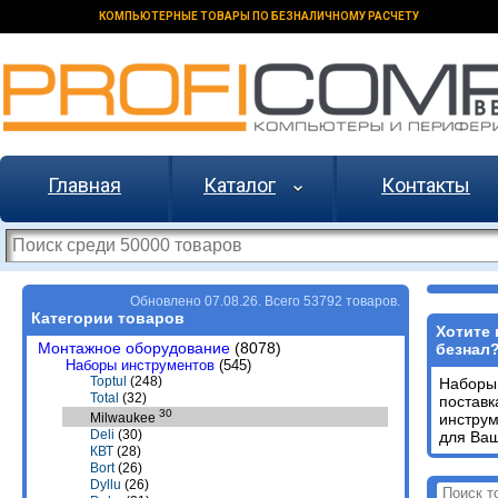
КОМПЬЮТЕРНЫЕ ТОВАРЫ ПО БЕЗНАЛИЧНОМУ РАСЧЕТУ
Главная
Каталог
Контакты
Обновлено 07.08.26. Всего 53792 товаров.
Категории товаров
Хотите 
Монтажное оборудование
(8078)
безнал
Наборы инструментов
(545)
Toptul
(248)
Наборы
Total
(32)
поставк
30
инстру
Milwaukee
Deli
(30)
для Ваш
КВТ
(28)
Bort
(26)
Dyllu
(26)