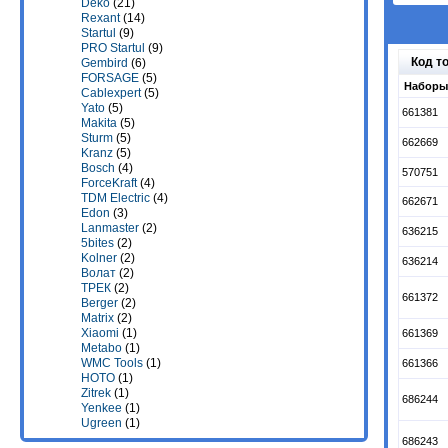
Deko
(21)
Rexant
(14)
Startul
(9)
PRO Startul
(9)
Код т
Gembird
(6)
FORSAGE
(5)
Наборы 
Cablexpert
(5)
Yato
(5)
661381
Makita
(5)
Sturm
(5)
662669
Kranz
(5)
Bosch
(4)
570751
ForceKraft
(4)
TDM Electric
(4)
662671
Edon
(3)
Lanmaster
(2)
636215
5bites
(2)
Kolner
(2)
636214
Волат
(2)
ТРЕК
(2)
661372
Berger
(2)
Matrix
(2)
Xiaomi
(1)
661369
Metabo
(1)
WMC Tools
(1)
661366
HOTO
(1)
Zitrek
(1)
686244
Yenkee
(1)
Ugreen
(1)
686243