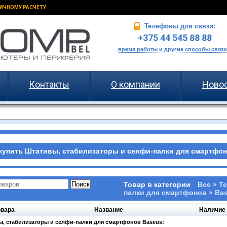
ИЧНОМУ РАСЧЕТУ
Телефоны для связи:
+375 44 545 88 88
время работы и другие способы связи
Контакты
О компании
Ново
купить Штативы, стабилизаторы и селфи-палки для смартфоно
Товар в категории
Все » Т
палки для смартфонов » Ba
овара
Название
Наличие
, стабилизаторы и селфи-палки для смартфонов Baseus: