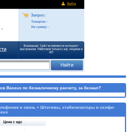
Войти
Запрос:
Товаров:
-
На сумму:
-
Внимание. Сайт не является интернет-
сти
магазином. Работаем только с юр. лицами и
ИП
в Baseus по безналичному расчету, за безнал?
елефония и связь » Штативы, стабилизаторы и селфи-
seus
Цена с ндс