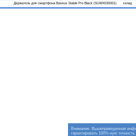
Держатель для смартфона Baseus Stable Pro Black (SUWX030001)
склад
Внимание. Вышеприведенная инфор
гарантировать 100%-ную точность