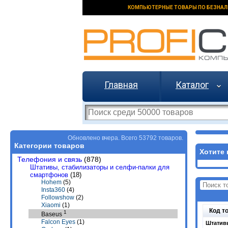
КОМПЬЮТЕРНЫЕ ТОВАРЫ ПО БЕЗНАЛ
Главная
Каталог
Обновлено вчера. Всего 53792 товаров.
Категории товаров
Хотите 
Телефония и связь
(878)
Штативы, стабилизаторы и селфи-палки для
смартфонов
(18)
Hohem
(5)
Insta360
(4)
Followshow
(2)
Xiaomi
(1)
Код т
1
Baseus
Falcon Eyes
(1)
Штативы