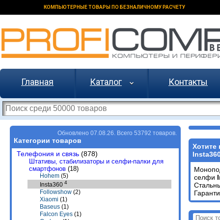
КОМПЬЮТЕРНЫЕ ТОВАРЫ ПО БЕЗНАЛИЧНОМУ РАСЧЕТУ
Главная
Каталог
Контакты
Обновлено 07.08.26. Всего 53792 товаров.
Категории товаров
Хотите
Телефония и связь
(878)
Insta36
Штативы, стабилизаторы и селфи-палки для
смартфонов
(18)
Моноп
Hohem
(5)
селфи
4
Стальн
Insta360
Followshow
(2)
Гаранти
Xiaomi
(1)
Baseus
(1)
Falcon Eyes
(1)