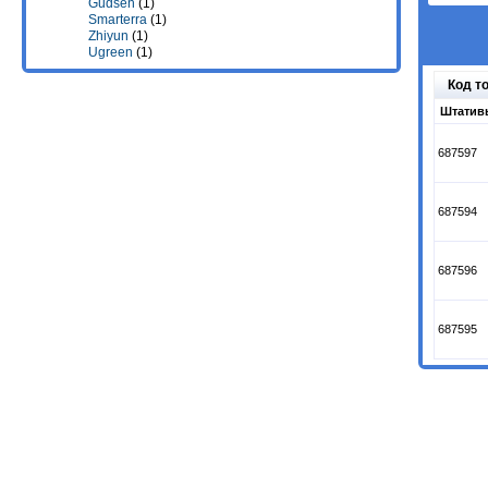
Gudsen
(1)
Smarterra
(1)
Zhiyun
(1)
Ugreen
(1)
Код т
Штативы
687597
687594
687596
687595