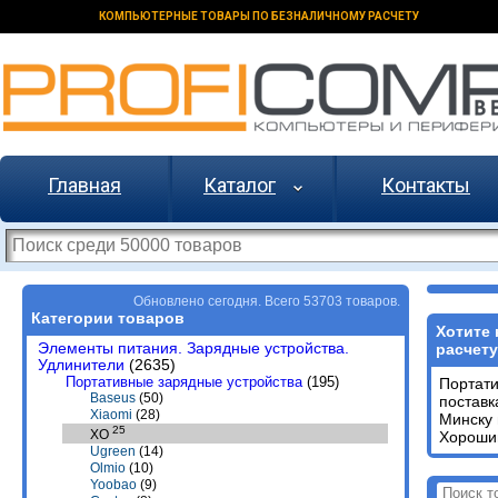
КОМПЬЮТЕРНЫЕ ТОВАРЫ ПО БЕЗНАЛИЧНОМУ РАСЧЕТУ
Главная
Каталог
Контакты
Обновлено сегодня. Всего 53703 товаров.
Категории товаров
Хотите 
Элементы питания. Зарядные устройства.
расчету
Удлинители
(2635)
Портативные зарядные устройства
(195)
Портат
Baseus
(50)
поставк
Xiaomi
(28)
Минску 
25
XO
Хороший
Ugreen
(14)
Olmio
(10)
Yoobao
(9)