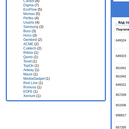
Cactus
(8)
Digma
(7)
EcoFlow
(5)
Momax
(5)
Perfeo
(4)
Код т
Usams
(4)
Samsung
(3)
Портати
Buro
(3)
Hoco
(3)
Gembird
(2)
649324
ACME
(2)
Cuktech
(2)
Ritmix
(1)
649323
Qumo
(1)
Texet
(1)
TopOn
(1)
651941
Artway
(1)
Maxvi
(1)
651942
MediaGadget
(1)
Red Line
(1)
649322
Romoss
(1)
EOFE
(1)
657209
Xenium
(1)
651936
690817
657205