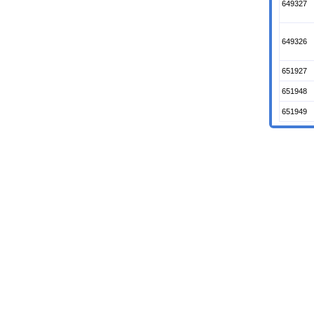
649327
649326
651927
651948
651949