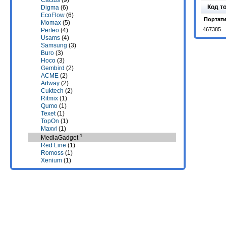
Cactus
(9)
Код т
Digma
(6)
EcoFlow
(6)
Портати
Momax
(5)
467385
Perfeo
(4)
Usams
(4)
Samsung
(3)
Buro
(3)
Hoco
(3)
Gembird
(2)
ACME
(2)
Artway
(2)
Cuktech
(2)
Ritmix
(1)
Qumo
(1)
Texet
(1)
TopOn
(1)
Maxvi
(1)
1
MediaGadget
Red Line
(1)
Romoss
(1)
Xenium
(1)