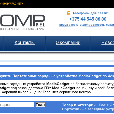
ИЧНОМУ РАСЧЕТУ
Телефоны для связи:
+375 44 545 88 88
время работы и другие способы связи
Контакты
О компании
Ново
купить Портативные зарядные устройства MediaGadget по без
ивные зарядные устройства
MediaGadget
по безналичному расчету
adget
под заказ, доставка ПЗУ
MediaGadget
по Минску и всей Бел
. Хороший выбор и цена! Гарантия сервисного центра.
Товар в категории
Все » Э
Портативные зарядные устр