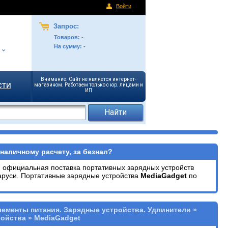
Войти
Запрос:
Товаров:
-
На сумму:
-
Внимание. Сайт не является интернет-
сти
магазином. Работаем только с юр. лицами и
ИП
наличному расчету, за безнал?
, официальная поставка портативных зарядных устройств
аруси. Портативные зарядные устройства
MediaGadget
по
лементы питания. Зарядные устройства. Удлинители »
ойства » MediaGadget