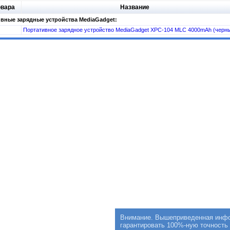
овара
Название
вные зарядные устройства MediaGadget:
Портативное зарядное устройство MediaGadget XPC-104 MLC 4000mAh (черн
Внимание. Вышеприведенная инфор
гарантировать 100%-ную точность