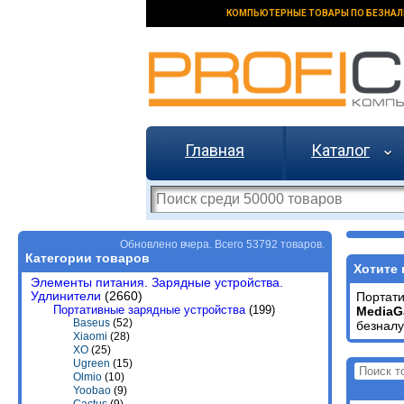
КОМПЬЮТЕРНЫЕ ТОВАРЫ ПО БЕЗНАЛ
Главная
Каталог
Обновлено вчера. Всего 53792 товаров.
Категории товаров
Хотите 
Элементы питания. Зарядные устройства.
Удлинители
(2660)
Портат
Портативные зарядные устройства
(199)
MediaG
Baseus
(52)
безналу
Xiaomi
(28)
XO
(25)
Ugreen
(15)
Olmio
(10)
Yoobao
(9)