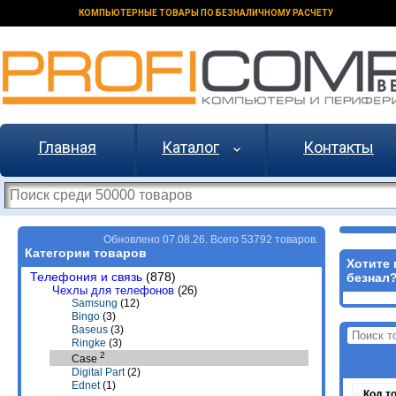
КОМПЬЮТЕРНЫЕ ТОВАРЫ ПО БЕЗНАЛИЧНОМУ РАСЧЕТУ
Главная
Каталог
Контакты
Обновлено 07.08.26. Всего 53792 товаров.
Категории товаров
Хотите 
Телефония и связь
(878)
безнал
Чехлы для телефонов
(26)
Samsung
(12)
Bingo
(3)
Baseus
(3)
Ringke
(3)
2
Case
Digital Part
(2)
Ednet
(1)
Код т