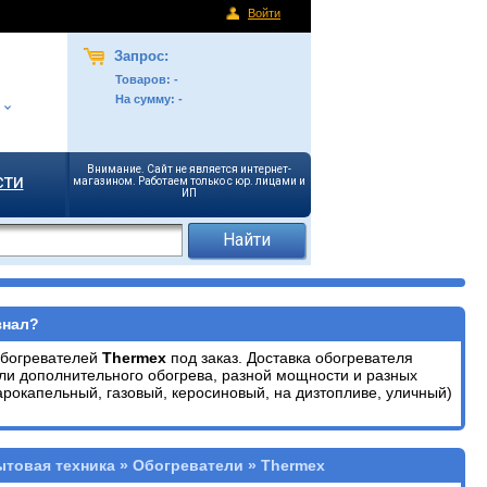
Войти
Запрос:
Товаров:
-
На сумму:
-
Внимание. Сайт не является интернет-
сти
магазином. Работаем только с юр. лицами и
ИП
знал?
обогревателей
Thermex
под заказ. Доставка обогревателя
ли дополнительного обогрева, разной мощности и разных
арокапельный, газовый, керосиновый, на дизтопливе, уличный)
ытовая техника » Обогреватели » Thermex