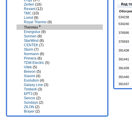
Engy
(17)
Код т
Zerten
(16)
Rexant
(12)
Обогрев
TMC
(10)
534238
Loriot
(9)
Royal Thermo
(9)
534240
9
Thermex
Energolux
(9)
376595
Sonnen
(9)
StarWind
(8)
376593
CENTEK
(7)
Sturm
(7)
391438
Normann
(6)
Primera
(6)
391441
TDM Electric
(5)
Vitek
(5)
391439
Breeon
(5)
Xiaomi
(4)
391440
Evolution
(4)
391437
Galaxy Line
(3)
Timberk
(3)
БРТЗ
(3)
Sencor
(2)
Sundays
(2)
ZILON
(2)
Brayer
(2)
Edisson
(2)
Denzel
(2)
Eurolux
(2)
Zeder
(2)