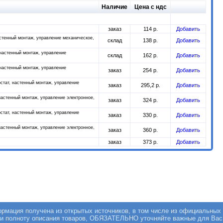
Наличие
Цена с ндс
заказ
114 р.
Добавить
астенный монтаж, управление механическое,
склад
138 р.
Добавить
 настенный монтаж, управление
склад
162 р.
Добавить
 настенный монтаж, управление
заказ
254 р.
Добавить
остат, настенный монтаж, управление
заказ
295,2 р.
Добавить
 настенный монтаж, управление электронное,
заказ
324 р.
Добавить
остат, настенный монтаж, управление
заказ
330 р.
Добавить
 настенный монтаж, управление электронное,
заказ
360 р.
Добавить
заказ
373 р.
Добавить
мация получена из открытых источников, в том числе из официальных 
 и полноту описания товаров, ОБЯЗАТЕЛЬНО уточняйте важные для Вас