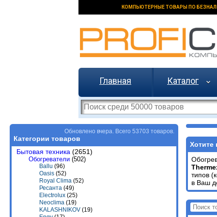
КОМПЬЮТЕРНЫЕ ТОВАРЫ ПО БЕЗНАЛ
Главная
Каталог
Обновлено вчера. Всего 53703 товаров.
Категории товаров
Хотите 
Бытовая техника
(2651)
Обогреватели
(502)
Обогре
Ballu
(96)
Therme
Oasis
(52)
типов (
Royal Clima
(52)
в Ваш д
Ресанта
(49)
Electrolux
(25)
Neoclima
(19)
KALASHNIKOV
(19)