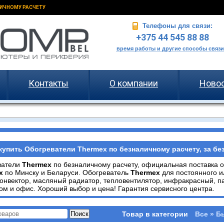
ИЧНОМУ РАСЧЕТУ
Телефоны для связи:
+375 44 545 88 88
время работы и другие способы связи
Контакты
О компании
Ново
купить Обогреватели Thermex по безналичному расчету, за бе
ватели
Thermex
по безналичному расчету, официальная поставка 
x
по Минску и Беларуси. Обогреватель
Thermex
для постоянного и
конвектор, масляный радиатор, тепловентилятор, инфракрасный, п
ом и офис. Хороший выбор и цена! Гарантия сервисного центра.
Товар в категории
Все » Б