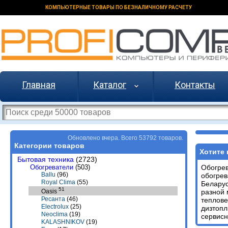
КОМПЬЮТЕРНЫЕ ТОВАРЫ ПО БЕЗНАЛИЧНОМУ РАСЧЕТУ
Главная
Каталог
Контакты
Обновлено вчера. Всего 53792 товаров.
Категории товаров
Хотите 
Бытовая техника
(2723)
Обогреватели
(503)
Обогре
Ballu
(96)
обогре
Royal Clima
(55)
Белару
51
разной 
Oasis
Ресанта
(46)
теплове
Electrolux
(25)
дизтопл
Neoclima
(19)
сервисн
KALASHNIKOV
(19)