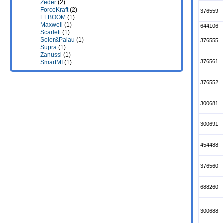
Zeder
(2)
ForceKraft
(2)
376559
ELBOOM
(1)
Maxwell
(1)
644106
Scarlett
(1)
Soler&Palau
(1)
376555
Supra
(1)
Zanussi
(1)
376561
SmartMI
(1)
376552
300681
300691
454488
376560
688260
300688