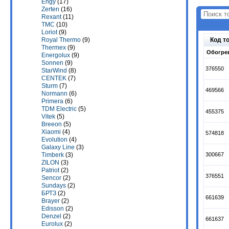
Engy
(17)
Zerten
(16)
Rexant
(11)
TMC
(10)
Loriot
(9)
Код т
Royal Thermo
(9)
Thermex
(9)
Обогрев
Energolux
(9)
Sonnen
(9)
376550
StarWind
(8)
CENTEK
(7)
Sturm
(7)
469566
Normann
(6)
Primera
(6)
TDM Electric
(5)
455375
Vitek
(5)
Breeon
(5)
Xiaomi
(4)
574818
Evolution
(4)
Galaxy Line
(3)
300667
Timberk
(3)
ZILON
(3)
Patriot
(2)
376551
Sencor
(2)
Sundays
(2)
БРТЗ
(2)
661639
Brayer
(2)
Edisson
(2)
Denzel
(2)
661637
Eurolux
(2)