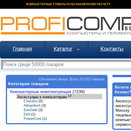
КОМПЬЮТЕРНЫЕ ТОВАРЫ ПО БЕЗНАЛИЧНОМУ РАСЧЕТУ
Главная
Каталог
Контакты
Обновлено вчера. Всего 53703 товаров.
Категории товаров
Хотите 
Компьютерные комплектующие
(7238)
безнал
13
Аксессуары к компьютерам
Аксессу
Chenbro
(5)
аксессу
Advantech
(3)
Минску 
ExeGate
(3)
Dell
(1)
лицевые
PowerCom
(1)
компьют
сервисн