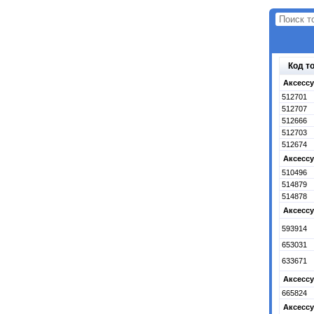
Код т
Аксессу
512701
512707
512666
512703
512674
Аксессу
510496
514879
514878
Аксессу
593914
653031
633671
Аксессу
665824
Аксесс