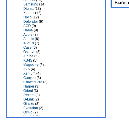
Satechi
(15)
Выбери
Samsung
(14)
Digma
(13)
Xiaomi
(12)
Hoco
(12)
Defender
(9)
ACD
(9)
Hama
(9)
Apple
(8)
Atomic
(8)
IPPON
(7)
Case
(6)
Osnovo
(5)
Airline
(5)
KS-IS
(5)
Magssory
(5)
AVS
(4)
Xenium
(4)
Canyon
(3)
CrownMicro
(3)
Harper
(3)
Orient
(3)
Rexant
(3)
D-Link
(2)
Ginzzu
(2)
Evolution
(2)
Olmio
(2)
Yealink
(2)
TopON
(2)
Mikrotik
(1)