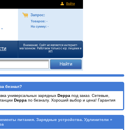
Войти
Запрос:
Товаров:
-
На сумму:
-
Внимание. Сайт не является интернет-
сти
магазином. Работаем только с юр. лицами и
ИП
за безнал?
авка универсальных зарядных
Deppa
под заказ. Сетевые,
станции
Deppa
по безналу. Хороший выбор и цена! Гарантия
лементы питания. Зарядные устройства. Удлинители »
pa