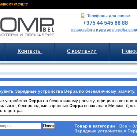
ИЧНОМУ РАСЧЕТУ
Телефоны для связи:
+375 44 545 88 88
время работы и другие способы связи
Контакты
О компании
Ново
купить Зарядные устройства Deppa по безналичному расчету, 
ые устройства
Deppa
по безналичному расчету, официальная пост
бильные, беспроводные зарядные
Deppa
со склада в Минске. Док-
ого центра.
Товар в категории
Все » Э
Зарядные устройства » Dep