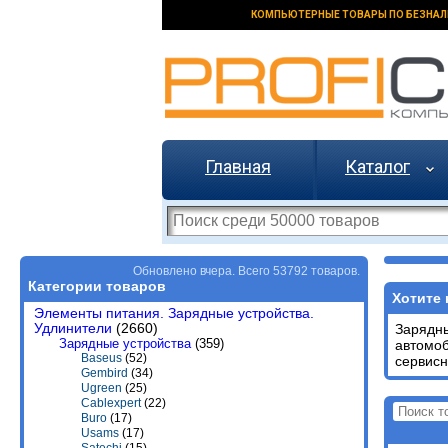
КОМПЬЮТЕРНЫЕ ТОВАРЫ ПО БЕЗНАЛ
Главная
Каталог
Обновлено вчера. Всего 53792 товаров.
Категории товаров
Хотите 
Элементы питания. Зарядные устройства.
Удлинители
(2660)
Зарядн
Зарядные устройства
(359)
автомо
Baseus
(52)
сервисн
Gembird
(34)
Ugreen
(25)
Cablexpert
(22)
Buro
(17)
Usams
(17)