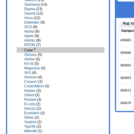
Satechi
(15)
Samsung
(14)
Digma
(13)
Xiaomi
(12)
Hoco
(12)
Defender
(9)
Код т
ACD
(9)
Зарядны
Hama
(9)
Apple
(8)
Atomic
(8)
400665
IPPON
(7)
6
Case
400666
Osnovo
(5)
Airline
(5)
KS-IS
(5)
400662
Magssory
(5)
AVS
(4)
Xenium
(4)
400663
Canyon
(3)
CrownMicro
(3)
400672
Harper
(3)
Orient
(3)
Rexant
(3)
400670
D-Link
(2)
Ginzzu
(2)
Evolution
(2)
Olmio
(2)
Yealink
(2)
TopON
(2)
Mikrotik
(1)