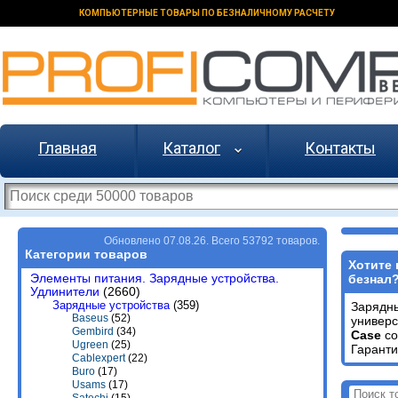
КОМПЬЮТЕРНЫЕ ТОВАРЫ ПО БЕЗНАЛИЧНОМУ РАСЧЕТУ
Главная
Каталог
Контакты
Обновлено 07.08.26. Всего 53792 товаров.
Категории товаров
Хотите 
Элементы питания. Зарядные устройства.
безнал
Удлинители
(2660)
Зарядные устройства
(359)
Зарядн
Baseus
(52)
универ
Gembird
(34)
Case
со
Ugreen
(25)
Гаранти
Cablexpert
(22)
Buro
(17)
Usams
(17)