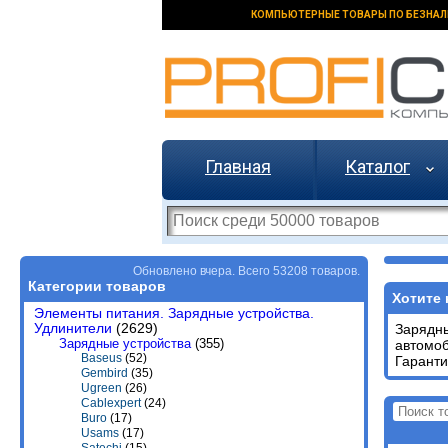
КОМПЬЮТЕРНЫЕ ТОВАРЫ ПО БЕЗНАЛ
Главная
Каталог
Обновлено вчера. Всего 53208 товаров.
Категории товаров
Хотите 
Элементы питания. Зарядные устройства.
Удлинители
(2629)
Зарядн
Зарядные устройства
(355)
автомо
Baseus
(52)
Гаранти
Gembird
(35)
Ugreen
(26)
Cablexpert
(24)
Buro
(17)
Usams
(17)