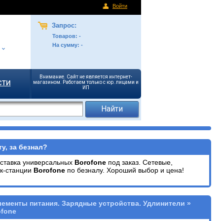
Войти
Запрос:
Товаров:
-
На сумму:
-
Внимание. Сайт не является интернет-
сти
магазином. Работаем только с юр. лицами и
ИП
у, за безнал?
оставка универсальных
Borofone
под заказ. Сетевые,
ок-станции
Borofone
по безналу. Хороший выбор и цена!
лементы питания. Зарядные устройства. Удлинители »
ofone