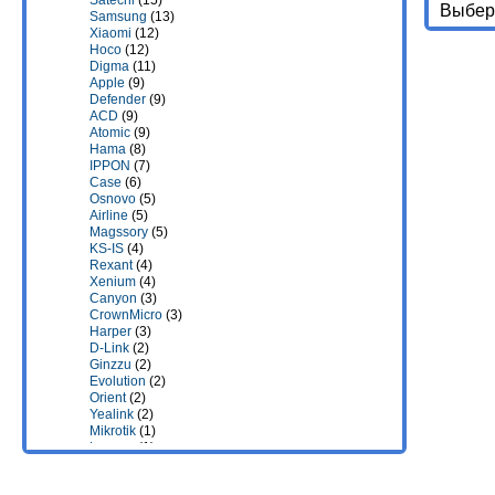
Satechi
(15)
Выбери
Samsung
(13)
Xiaomi
(12)
Hoco
(12)
Digma
(11)
Apple
(9)
Defender
(9)
ACD
(9)
Atomic
(9)
Hama
(8)
IPPON
(7)
Case
(6)
Osnovo
(5)
Airline
(5)
Magssory
(5)
KS-IS
(4)
Rexant
(4)
Xenium
(4)
Canyon
(3)
CrownMicro
(3)
Harper
(3)
D-Link
(2)
Ginzzu
(2)
Evolution
(2)
Orient
(2)
Yealink
(2)
Mikrotik
(1)
Lenovo
(1)
Rivacase
(1)
Robiton
(1)