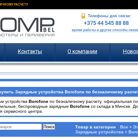
ИЧНОМУ РАСЧЕТУ
Телефоны для связи:
+375 44 545 88 88
время работы и другие способы связи
Контакты
О компании
Ново
купить Зарядные устройства Borofone по безналичному расчет
ые устройства
Borofone
по безналичному расчету, официальная п
бильные, беспроводные зарядные
Borofone
со склада в Минске. Д
я сервисного центра.
Товар в категории
Все » Э
Зарядные устройства » Bor