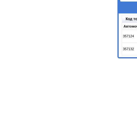
Код т
Автомо
357124
357132