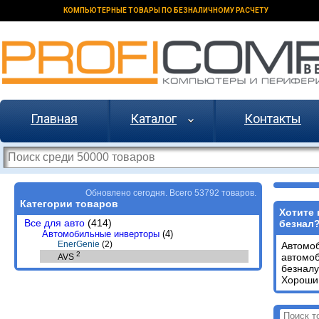
КОМПЬЮТЕРНЫЕ ТОВАРЫ ПО БЕЗНАЛИЧНОМУ РАСЧЕТУ
Главная
Каталог
Контакты
Обновлено сегодня. Всего 53792 товаров.
Категории товаров
Хотите 
Все для авто
(414)
безнал
Автомобильные инверторы
(4)
EnerGenie
(2)
Автомо
2
автомо
AVS
безналу
Хороший