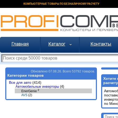
КОМПЬЮТЕРНЫЕ ТОВАРЫ ПО БЕЗНАЛИЧНОМУ РАСЧЕТУ
Главная
Каталог
Контакты
Обновлено 07.08.26. Всего 53792 товаров.
Категории товаров
Хотите
Все для авто
(414)
расчету
Автомобильные инверторы
(4)
2
Автомо
EnerGenie
поставк
AVS
(2)
инверт
по Минс