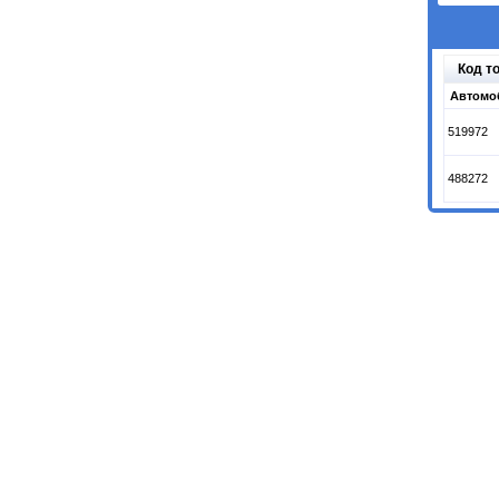
Код т
Автомо
519972
488272