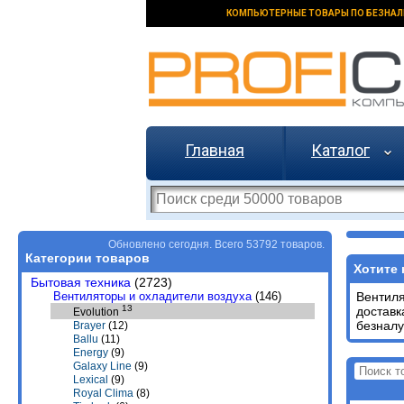
КОМПЬЮТЕРНЫЕ ТОВАРЫ ПО БЕЗНАЛ
Главная
Каталог
Обновлено сегодня. Всего 53792 товаров.
Категории товаров
Хотите 
Бытовая техника
(2723)
Вентиляторы и охладители воздуха
(146)
Вентил
13
доставк
Evolution
безналу
Brayer
(12)
Ballu
(11)
Energy
(9)
Galaxy Line
(9)
Lexical
(9)
Royal Clima
(8)