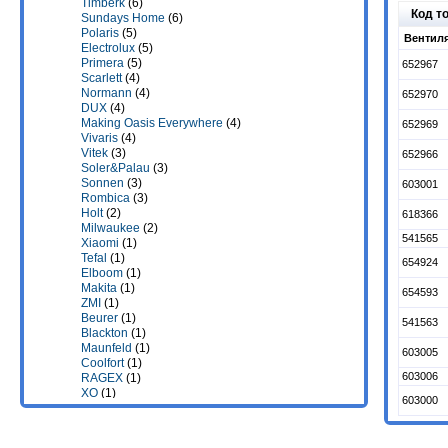
Timberk
(6)
Код т
Sundays Home
(6)
Polaris
(5)
Вентиля
Electrolux
(5)
Primera
(5)
652967
Scarlett
(4)
Normann
(4)
652970
DUX
(4)
Making Oasis Everywhere
(4)
652969
Vivaris
(4)
Vitek
(3)
652966
Soler&Palau
(3)
Sonnen
(3)
603001
Rombica
(3)
Holt
(2)
618366
Milwaukee
(2)
541565
Xiaomi
(1)
Tefal
(1)
654924
Elboom
(1)
Makita
(1)
654593
ZMI
(1)
Beurer
(1)
541563
Blackton
(1)
Maunfeld
(1)
603005
Coolfort
(1)
603006
RAGEX
(1)
XO
(1)
603000
TECHNO
(1)