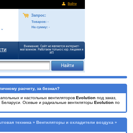
Войти
Запрос:
Товаров:
-
На сумму:
-
Внимание. Сайт не является интернет-
сти
магазином. Работаем только с юр. лицами и
ИП
личному расчету, за безнал?
напольных и настольных вентиляторов
Evolution
под заказ,
и Беларуси. Осевые и радиальные вентиляторы
Evolution
по
ытовая техника » Вентиляторы и охладители воздуха »