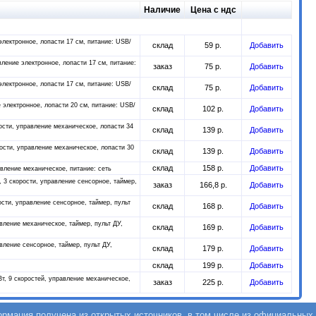
Наличие
Цена с ндс
электронное, лопасти 17 см, питание: USB/
склад
59 р.
Добавить
вление электронное, лопасти 17 см, питание:
заказ
75 р.
Добавить
электронное, лопасти 17 см, питание: USB/
склад
75 р.
Добавить
 электронное, лопасти 20 см, питание: USB/
склад
102 р.
Добавить
ости, управление механическое, лопасти 34
склад
139 р.
Добавить
ости, управление механическое, лопасти 30
склад
139 р.
Добавить
склад
158 р.
Добавить
авление механическое, питание: сеть
 3 скорости, управление сенсорное, таймер,
заказ
166,8 р.
Добавить
ости, управление сенсорное, таймер, пульт
склад
168 р.
Добавить
вление механическое, таймер, пульт ДУ,
склад
169 р.
Добавить
вление сенсорное, таймер, пульт ДУ,
склад
179 р.
Добавить
склад
199 р.
Добавить
т, 9 скоростей, управление механическое,
заказ
225 р.
Добавить
мация получена из открытых источников, в том числе из официальных 