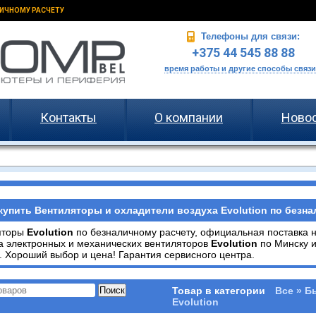
ИЧНОМУ РАСЧЕТУ
Телефоны для связи:
+375 44 545 88 88
время работы и другие способы связи
Контакты
О компании
Ново
купить Вентиляторы и охладители воздуха Evolution по безна
яторы
Evolution
по безналичному расчету, официальная поставка 
а электронных и механических вентиляторов
Evolution
по Минску 
. Хороший выбор и цена! Гарантия сервисного центра.
Товар в категории
Все » Б
Evolution