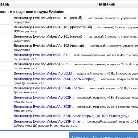
овара
Название
торы и охладители воздуха Evolution:
Вентилятор Evolution AirLeaf AL-101 (белый)
настольный, 3 скорости, управление 
аккумулятор
Вентилятор Evolution AirLeaf AL-101 (фиолетовый)
настольный, 3 скорости, упра
USB/аккумулятор
Вентилятор Evolution AirLeaf AL-101 (серый)
настольный, 3 скорости, управление 
аккумулятор
Вентилятор Evolution AirLeaf AL-102 (черный)
настольный, 3 скорости, управление
аккумулятор
Вентилятор Evolution AirLeaf AL-811
напольный/настольный, мощность 45 Вт, 4 скор
см, питание: сеть
Вентилятор Evolution AirLeaf AL-831
напольный/настольный, мощность 45 Вт, 4 скор
см, питание: сеть
Вентилятор Evolution AirLeaf AL-301M
напольный, мощность 40 Вт, 3 скорости, упр
Вентилятор Evolution AirLeaf AL-306R (белый/серый)
напольный, мощность 60 Вт,
пульт ДУ, питание: сеть
Вентилятор Evolution AirLeaf AL-304R (белый)
напольный, мощность 35 Вт, 3 скор
ДУ, питание: сеть
Вентилятор Evolution AirLeaf AL-302R
напольный, мощность 40 Вт, 3 скорости, упра
питание: сеть
Вентилятор Evolution AirLeaf AL-303R
напольный, мощность 40 Вт, 3 скорости, упра
питание: сеть
Вентилятор Evolution AirLeaf AL-823R Smart (серый) (AL-823R Smart grey)
Вентилятор Evolution AirLeaf AL-813R Smart
напольный/настольный, мощность 45 В
таймер, пульт ДУ, лопасти 34 см, питание: сеть
Внимание. Вышеприведенная инфор