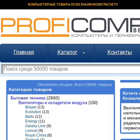
КОМПЬЮТЕРНЫЕ ТОВАРЫ ПО БЕЗНАЛИЧНОМУ РАСЧЕТУ
Главная
Каталог
Контакты
Обновлено сегодня. Всего 53949 товаров.
Категории товаров
Хотите 
Бытовая техника
(2660)
безнали
Вентиляторы и охладители воздуха
(150)
Brayer
(13)
Вентил
Evolution
(13)
напольн
Ballu
(12)
и механ
Energy
(11)
радиал
Galaxy Line
(9)
сервисн
Lexical
(9)
Royal Clima
(8)