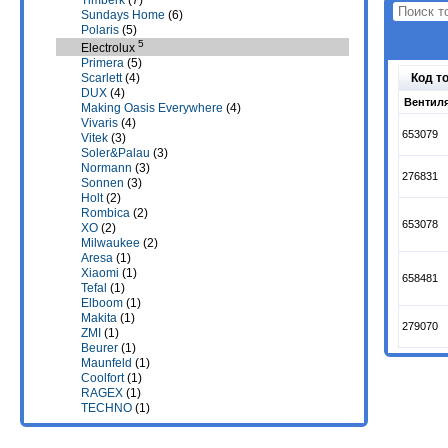
Timberk
(7)
Sundays Home
(6)
Polaris
(5)
5
Electrolux
Primera
(5)
Код т
Scarlett
(4)
DUX
(4)
Вентиля
Making Oasis Everywhere
(4)
Vivaris
(4)
653079
Vitek
(3)
Soler&Palau
(3)
Normann
(3)
276831
Sonnen
(3)
Holt
(2)
Rombica
(2)
653078
XO
(2)
Milwaukee
(2)
Aresa
(1)
Xiaomi
(1)
658481
Tefal
(1)
Elboom
(1)
Makita
(1)
279070
ZMI
(1)
Beurer
(1)
Maunfeld
(1)
Coolfort
(1)
RAGEX
(1)
TECHNO
(1)