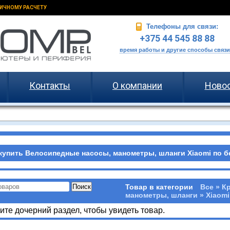
ИЧНОМУ РАСЧЕТУ
Телефоны для связи:
+375 44 545 88 88
время работы и другие способы связи
Контакты
О компании
Ново
купить Велосипедные насосы, манометры, шланги Xiaomi по б
Товар в категории
Все » К
манометры, шланги » Xiaomi
те дочерний раздел, чтобы увидеть товар.