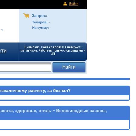
Войти
Запрос:
Товаров:
-
На сумму:
-
Внимание. Сайт не является интернет-
сти
магазином. Работаем только с юр. лицами и
ИП
езналичному расчету, за безнал?
расота, здоровье, стиль » Велосипедные насосы,