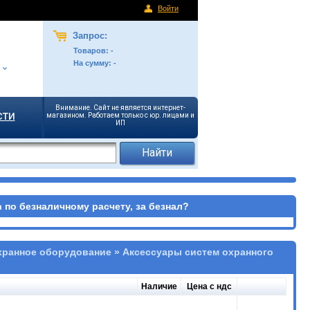
Войти
Запрос:
Товаров:
-
На сумму:
-
Внимание. Сайт не является интернет-
сти
магазином. Работаем только с юр. лицами и
ИП
по безналичному расчету, за безнал?
хранное оборудование » Аксессуары систем охранного
Наличие
Цена с ндс