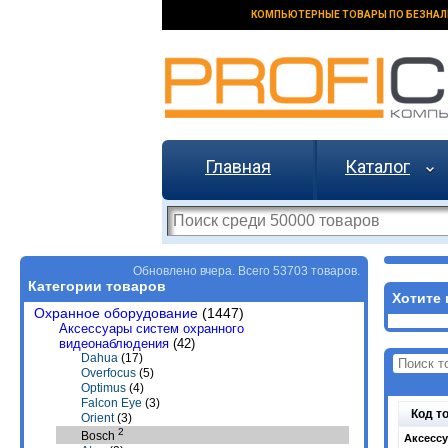
КОМПЬЮТЕРНЫЕ ТОВАРЫ ПО БЕЗНАЛ
Главная
Каталог
Обновлено вчера. Всего 53703 товаров.
Категории товаров
Хотите 
Охранное оборудование
(1447)
Аксессуары систем охранного
видеонаблюдения
(42)
Dahua
(17)
Overfocus
(5)
Optimus
(4)
Falcon Eye
(3)
Код т
Orient
(3)
2
Bosch
Аксесс