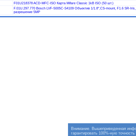
F01U218378 ACD-MFC-ISO Карта Mifare Classic 1kB ISO (50 шт.)
F.01U.297.770 Bosch LVF-5005C-S4109 Объектив 1/1.8",CS-mount, F1.6 SR-Iri
разрешение 5MP
Внимание. Вышеприведенная инфор
гарантировать 100%-ную точность