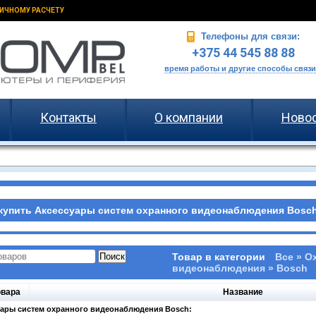
ИЧНОМУ РАСЧЕТУ
Телефоны для связи:
+375 44 545 88 88
время работы и другие способы связи
Контакты
О компании
Ново
купить Аксессуары систем охранного видеонаблюдения Bosch 
Товар в категории
Все » О
видеонаблюдения » Bosch
овара
Название
уары систем охранного видеонаблюдения Bosch: