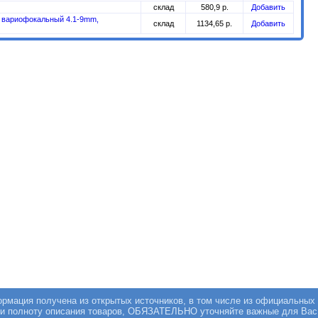
склад
580,9 р.
Добавить
s, вариофокальный 4.1-9mm,
склад
1134,65 р.
Добавить
мация получена из открытых источников, в том числе из официальных 
 и полноту описания товаров, ОБЯЗАТЕЛЬНО уточняйте важные для Вас