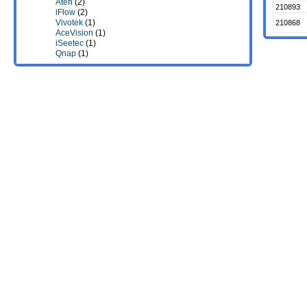
Aten
(2)
210893
iFlow
(2)
Vivotek
(1)
210868
AceVision
(1)
iSeetec
(1)
Qnap
(1)