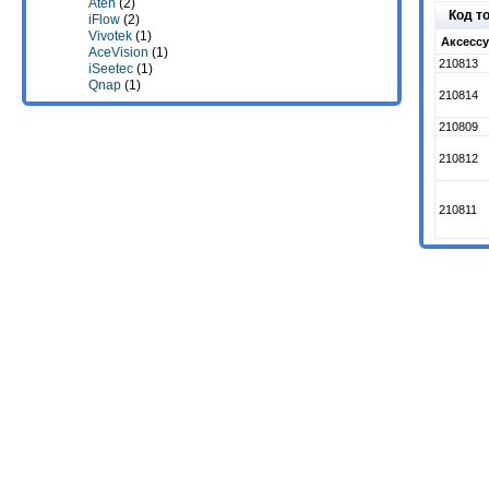
Aten
(2)
Код т
iFlow
(2)
Vivotek
(1)
Аксессу
AceVision
(1)
210813
iSeetec
(1)
Qnap
(1)
210814
210809
210812
210811