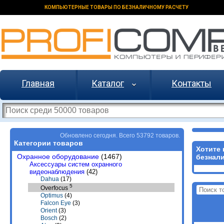
КОМПЬЮТЕРНЫЕ ТОВАРЫ ПО БЕЗНАЛИЧНОМУ РАСЧЕТУ
Главная
Каталог
Контакты
Обновлено сегодня. Всего 53792 товаров.
Категории товаров
Хотите 
Охранное оборудование
(1467)
безнали
Аксессуары систем охранного
видеонаблюдения
(42)
Dahua
(17)
5
Overfocus
Optimus
(4)
Falcon Eye
(3)
Orient
(3)
Bosch
(2)